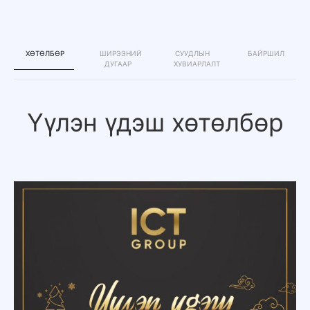
ХӨТӨЛБӨР
ШИРЭЭНИЙ
СУУДЛЫН
БАЙРШИЛ
ДУГААР
ХУВИАРЛАЛТ
Үүлэн үдэш хөтөлбөр