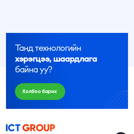
Танд технологийн
хэрэгцээ, шаардлага
байна уу?
Холбоо барих