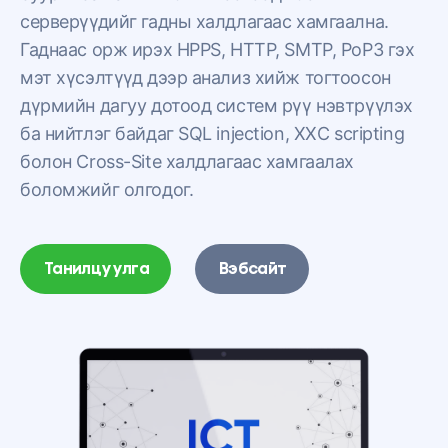
серверүүдийг гадны халдлагаас хамгаална.
Гаднаас орж ирэх HPPS, HTTP, SMTP, PoP3 гэх
мэт хүсэлтүүд дээр анализ хийж тогтоосон
дүрмийн дагуу дотоод систем рүү нэвтрүүлэх
ба нийтлэг байдаг SQL injection, XXC scripting
болон Cross-Site халдлагаас хамгаалах
боломжийг олгодог.
Танилцуулга
Вэбсайт