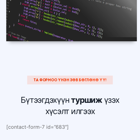
ТА ФОРМОО ҮНЭН ЗӨВ БӨГЛӨНӨ ҮҮ!
Бүтээгдэхүүн
туршиж
үзэх
хүсэлт илгээх
[contact-form-7 id=”683″]