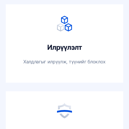
Илрүүлэлт
Халдлагыг илрүүлж, түүнийг блоклох