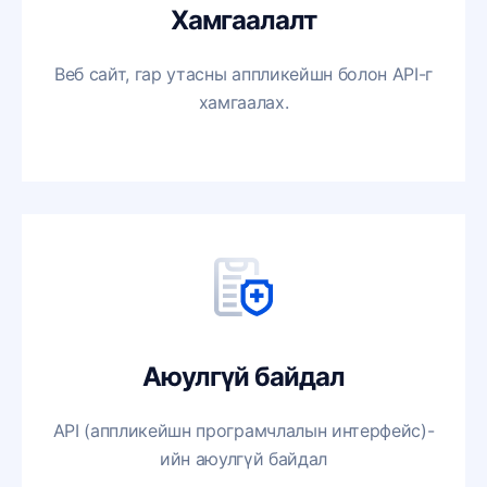
Хамгаалалт
Веб сайт, гар утасны аппликейшн болон API-г
хамгаалах.
Аюулгүй байдал
API (аппликейшн програмчлалын интерфейс)-
ийн аюулгүй байдал