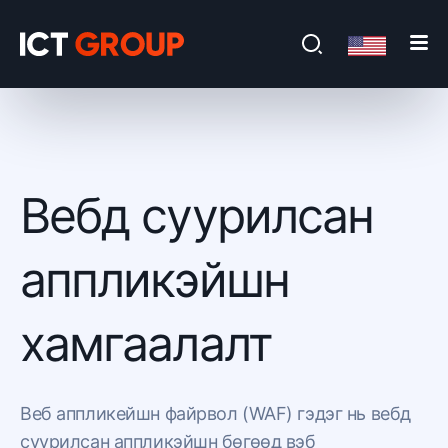
Вебд суурилсан
аппликэйшн
хамгаалалт
Веб аппликейшн файрвол (WAF) гэдэг нь вебд
суурилсан аппликэйшн бөгөөд вэб