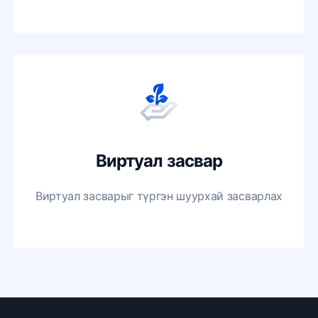
Виртуал засвар
Виртуал засварыг түргэн шуурхай засварлах