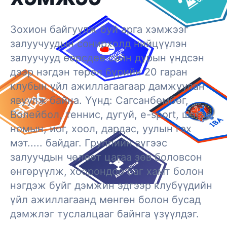
Зохион байгуулж буй арга хэмжээг
залуучуудын сонирхолд нийцүүлэн
залуучууд өөрсдөө сайн дурын үндсэн
дээр нэгдэн төрөл бүрийн 20 гаран
клубын үйл ажиллагаагаар дамжуулан
явуулж байна. Үүнд: Сагсанбөмбөг,
Волейбол, теннис, дугуй, e-sport, шатар,
номын, иог, хоол, дардас, уулын гэх
мэт..... байдаг. Группийн зүгээс
залуучдын чөлөөт цагаа зөв боловсон
өнгөрүүлж, хоорондоо баг хамт болон
нэгдэж буйг дэмжин эдгээр клубүүдийн
үйл ажиллагаанд мөнгөн болон бусад
дэмжлэг туслалцааг байнга үзүүлдэг.