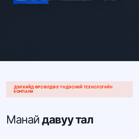
ДЭЛХИЙД ӨРСӨЛДӨХ ҮНДЭСНИЙ ТЕХНОЛОГИЙН
КОМПАНИ
Манай
давуу тал