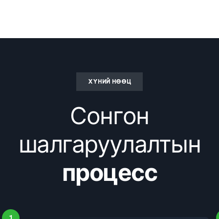
ХҮНИЙ НӨӨЦ
Сонгон
шалгаруулалтын
процесс
1