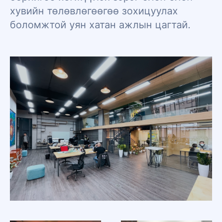
хувийн төлөвлөгөөгөө зохицуулах
боломжтой уян хатан ажлын цагтай.