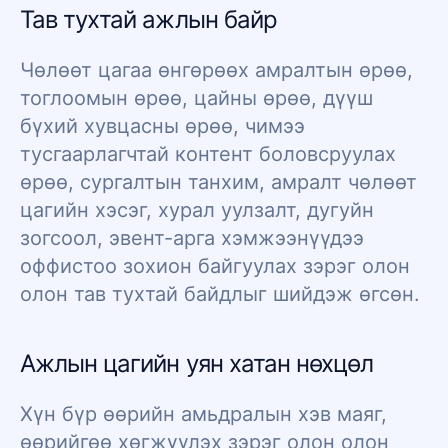
Тав тухтай ажлын байр
Чөлөөт цагаа өнгөрөөх амралтын өрөө,
тоглоомын өрөө, цайны өрөө, дүүш
бүхий хувцасны өрөө, чимээ
тусгаарлагчтай контент боловсруулах
өрөө, сургалтын танхим, амралт чөлөөт
цагийн хэсэг, хурал уулзалт, дугуйн
зогсоол, эвент-арга хэмжээнүүдээ
оффистоо зохион байгуулах зэрэг олон
олон тав тухтай байдлыг шийдэж өгсөн.
Ажлын цагийн уян хатан нөхцөл
Хүн бүр өөрийн амьдралын хэв маяг,
өөрийгөө хөгжүүлэх зэрэг олон олон