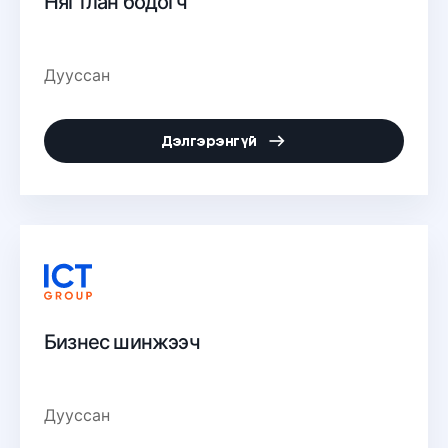
Нягтлан бодогч
Дууссан
Дэлгэрэнгүй
Бизнес шинжээч
Дууссан