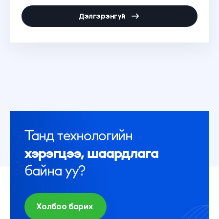
Дэлгэрэнгүй
Танд технологийн
хэрэгцээ, шаардлага
байна уу?
Холбоо барих