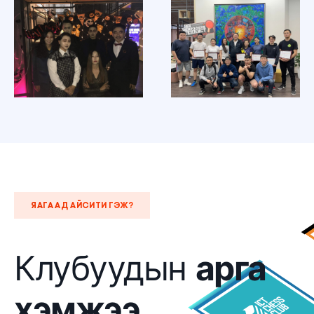
ЯАГААД АЙСИТИ ГЭЖ?
Клубуудын
арга
хэмжээ