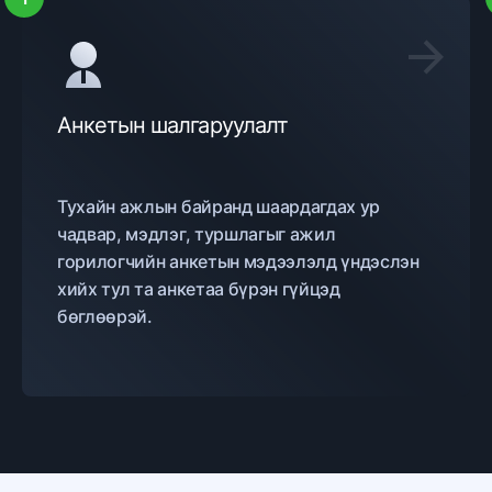
Анкетын шалгаруулалт
Тухайн ажлын байранд шаардагдах ур
чадвар, мэдлэг, туршлагыг ажил
горилогчийн анкетын мэдээлэлд үндэслэн
хийх тул та анкетаа бүрэн гүйцэд
бөглөөрэй.