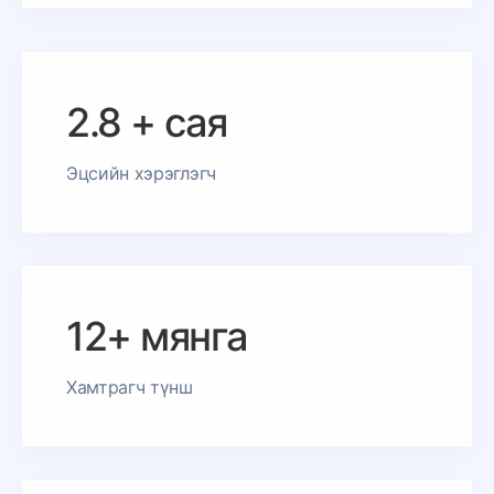
2.8 + сая
Эцсийн хэрэглэгч
12+ мянга
Хамтрагч түнш