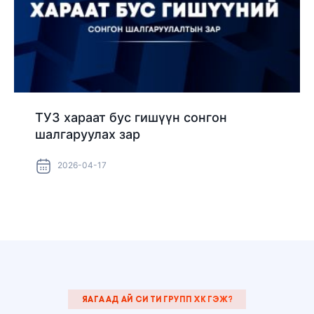
ТУЗ хараат бус гишүүн сонгон
шалгаруулах зар
2026-04-17
ЯАГААД АЙ СИ ТИ ГРУПП ХК ГЭЖ?