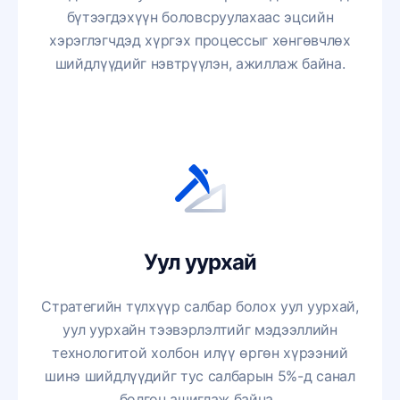
бүтээгдэхүүн боловсруулахаас эцсийн
хэрэглэгчдэд хүргэх процессыг хөнгөвчлөх
шийдлүүдийг нэвтрүүлэн, ажиллаж байна.
Уул уурхай
Стратегийн түлхүүр салбар болох уул уурхай,
уул уурхайн тээвэрлэлтийг мэдээллийн
технологитой холбон илүү өргөн хүрээний
шинэ шийдлүүдийг тус салбарын 5%-д санал
болгон ашиглаж байна.