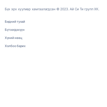
Бүх эрх хуулиар хамгаалагдсан © 2023. Ай Си Ти групп ХК.
Бидний тухай
Бүтээгдэхүүн
Хүний нөөц
Холбоо барих