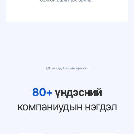
2
,
8
с
а
я
г
а
р
у
й
э
ц
с
и
й
н
х
э
р
э
г
л
э
г
ч
8
0
+
ү
н
д
э
с
н
и
й
к
о
м
п
а
н
и
у
д
ы
н
н
э
г
д
э
л