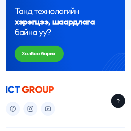
Танд технологийн
хэрэгцээ, шаардлага
байна уу?
Холбоо барих