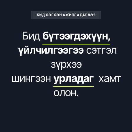
БИД ХЭРХЭН АЖИЛЛАДАГ ВЭ?
Бид
бүтээгдэхүүн,
үйлчилгээгээ
сэтгэл
зүрхээ
шингээн
урладаг
хамт
олон.