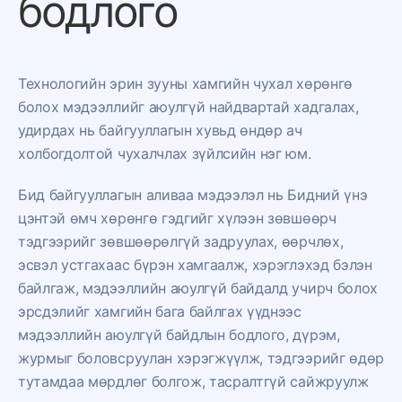
бодлого
Технологийн эрин зууны хамгийн чухал хөрөнгө
болох мэдээллийг аюулгүй найдвартай хадгалах,
удирдах нь байгууллагын хувьд өндөр ач
холбогдолтой чухалчлах зүйлсийн нэг юм.
Бид байгууллагын аливаа мэдээлэл нь Бидний үнэ
цэнтэй өмч хөрөнгө гэдгийг хүлээн
зөвшөөрч
тэдгээрийг зөвшөөрөлгүй задруулах, өөрчлөх,
эсвэл устгахаас бүрэн хамгаалж, хэрэглэхэд бэлэн
байлгаж, мэдээллийн аюулгүй байдалд учирч болох
эрсдэлийг хамгийн бага байлгах үүднээс
мэдээллийн аюулгүй байдлын бодлого, дүрэм,
журмыг боловсруулан хэрэгжүүлж, тэдгээрийг өдөр
тутамдаа мөрдлөг болгож, тасралтгүй сайжруулж