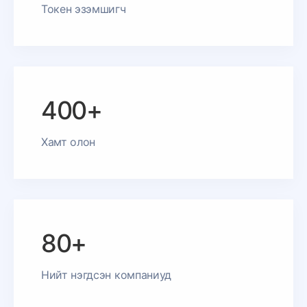
Токен эзэмшигч
400+
Хамт олон
80+
Нийт нэгдсэн компаниуд