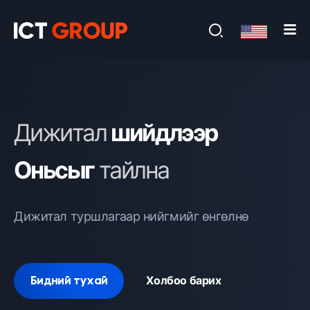
Д
и
ж
и
т
а
л
ш
и
й
д
л
э
э
р
О
н
ь
с
ы
г
т
а
й
л
н
а
Дижитал туршлагаар нийгмийг өнгөлнө
Бидний тухай
Холбоо барих