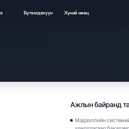
э
Бүтээгдэхүүн
Хүний нөөц
Ажлын байранд та
Мэдээллийн системий
удирдлагаар бакалав