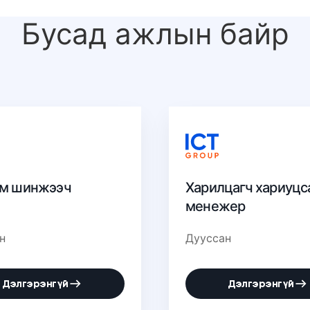
Бусад ажлын байр
м шинжээч
Харилцагч хариуцс
менежер
н
Дууссан
Дэлгэрэнгүй
Дэлгэрэнгүй