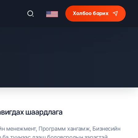
Холбоо барих
вигдах шаардлага
н менежмент, Программ хангамж, Бизнесийн
р ба түүнээс дээш боловсролын зэрэгтэй