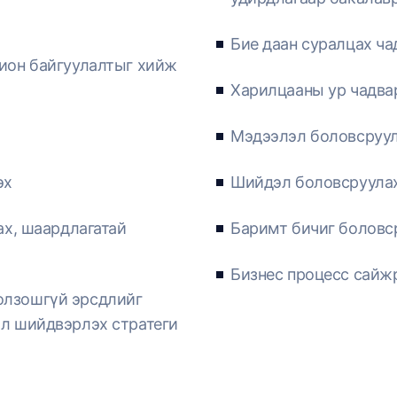
Бие даан суралцах ча
хион байгуулалтыг хийж
Харилцааны ур чадва
Мэдээлэл боловсруула
эх
Шийдэл боловсруулах
ах, шаардлагатай
Баримт бичиг боловс
Бизнес процесс сайжр
олзошгүй эрсдлийг
эл шийдвэрлэх стратеги