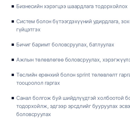
Бизнесийн хэрэгцээ шаардлага тодорхойлох
Систем болон бүтээгдэхүүний удирдлага, зо
гүйцэтгэх
Бичиг баримт боловсруулах, батлуулах
Ажлын төлөвлөгөө боловсруулах, хэрэгжүүл
Төслийн ерөнхий болон sprint төлөвлөлт гарг
тооцоолол гаргах
Санал болгож буй шийдлүүдтэй холбоотой б
тодорхойлж, эдгээр эрсдлийг бууруулах эсв
боловсруулах