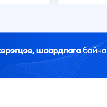
хэрэгцээ, шаардлага
байна