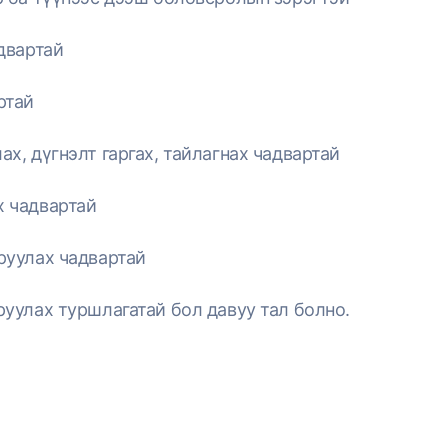
двартай
ртай
х, дүгнэлт гаргах, тайлагнах чадвартай
 чадвартай
руулах чадвартай
уулах туршлагатай бол давуу тал болно.