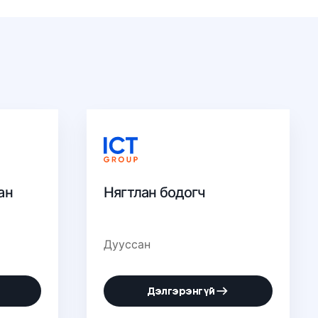
ан
Нягтлан бодогч
Дууссан
Дэлгэрэнгүй