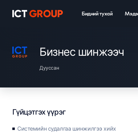
Бидний тухай
Мэдэ
Бизнес шинжээч
Дууссан
Гүйцэтгэх үүрэг
Системийн судалгаа шинжилгээ хийх