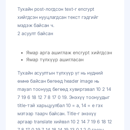
Тухайн post-логдсон text-г encrypt
хийгдсэн нууцлагдсан текст гэдгийг
мэдэж байсан ч.
2 асуулт байсан
Ямар арга ашиглаж encrypt хийгдсэн
Ямар түлхүүр ашигласан
Тухайн асуултын түлхүүр үг нь нүдний
өмнө байсан бөгөөд header image нь
mayan тоонууд бөгөөд хувиргавал 10 2 14
7 19 6 18 12 7 8 17 0 19. Энэхүү тоонуудыг
title-тэй харьцуулбал 10 = a, 14 = e гэх
мэтээр таарч байсан. Title-г энэхүү
аргаар translate хийвэл 10 2 14 7 19 6 18 12
7 8 17 0 19 7 14 18 14 19 13 0 1 2 0 гэсэн