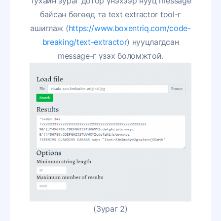
Тухайн зураг дотор үнэхээр нууц message
байсан бөгөөд та text extractor tool-г
ашиглаж (
https://www.boxentriq.com/code-
breaking/text-extractor
) нууцлагдсан
message-г үзэх боломжтой.
(Зураг 2)