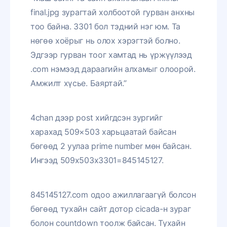
final.jpg зурагтай холбоотой гурван анхны
тоо байна. 3301 бол тэдний нэг юм. Та
нөгөө хоёрыг нь олох хэрэгтэй болно.
Эдгээр гурван тоог хамтад нь үржүүлээд
.com нэмээд дараагийн алхамыг олоорой.
Амжилт хүсье. Баяртай.”
4chan дээр post хийгдсэн зургийг
харахад 509×503 харьцаатай байсан
бөгөөд 2 уулаа prime number мөн байсан.
Ингээд 509x503x3301=845145127.
845145127.com одоо ажиллагаагүй болсон
бөгөөд тухайн сайт дотор cicada-н зураг
болон countdown тоолж байсан. Тухайн