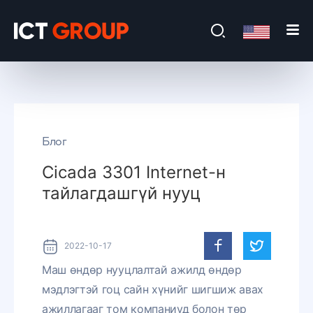
Блог
Cicada 3301 Internet-н
тайлагдашгүй нууц
2022-10-17
Маш өндөр нууцлалтай ажилд өндөр
мэдлэгтэй гоц сайн хүнийг шигшиж авах
ажиллагааг том компаниуд болон төр