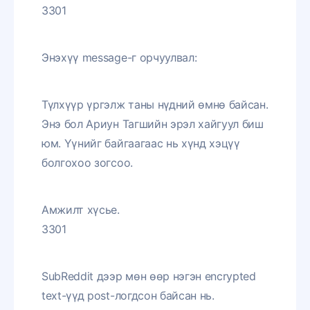
3301
Энэхүү message-г орчуулвал:
Түлхүүр үргэлж таны нүдний өмнө байсан.
Энэ бол Ариун Тагшийн эрэл хайгуул биш
юм. Үүнийг байгаагаас нь хүнд хэцүү
болгохоо зогсоо.
Амжилт хүсье.
3301
SubReddit дээр мөн өөр нэгэн encrypted
text-үүд post-логдсон байсан нь.