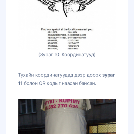
(Зураг 10: Координатууд)
Тухайн координатуудад дээр доорх
зураг
11
болон QR кодыг наасан байсан.