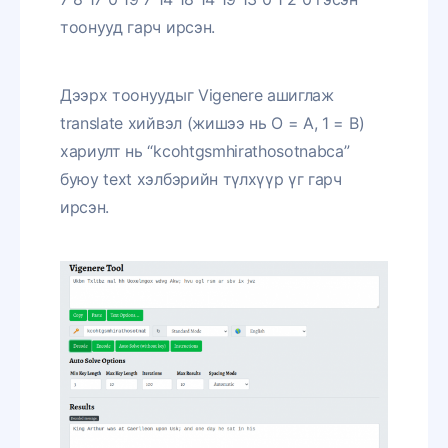
тоонууд гарч ирсэн.
Дээрх тоонуудыг Vigenere ашиглаж
translate хийвэл (жишээ нь O = A, 1 = B)
хариулт нь “kcohtgsmhirathosotnabca”
буюу text хэлбэрийн түлхүүр үг гарч
ирсэн.