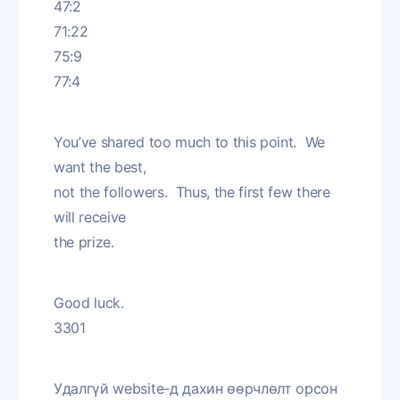
47:2
71:22
75:9
77:4
You’ve shared too much to this point. We
want the best,
not the followers. Thus, the first few there
will receive
the prize.
Good luck.
3301
Удалгүй website-д дахин өөрчлөлт орсон