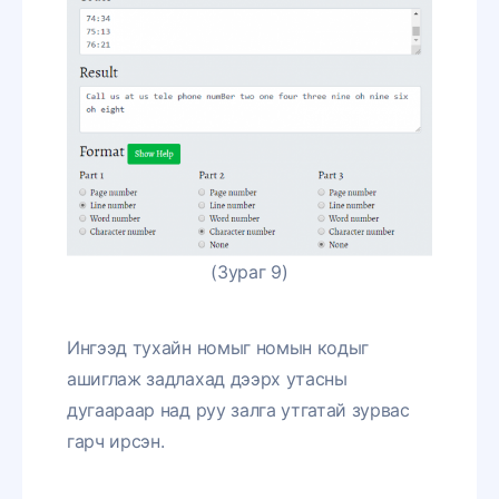
(Зураг 9)
Ингээд тухайн номыг номын кодыг
ашиглаж задлахад дээрх утасны
дугаараар над руу залга утгатай зурвас
гарч ирсэн.