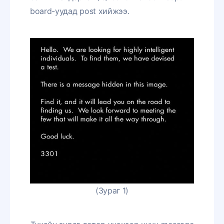
board-уудад post хийжээ.
(Зураг 1)