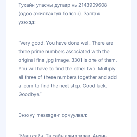
Тухайн утасны дугаар нь 2143909608
(одоо ажиллахгүй болсон). Залгаж
үзэхэд:
“Very good. You have done well. There are
three prime numbers associated with the
original final.jpg image. 3301 is one of them.
You will have to find the other two. Multiply
all three of these numbers together and add
a .com to find the next step. Good luck.
Goodbye.”
Энэхүү message-г орчуулвал:
“Маш сайн. Та сайн ажиллалаа. Анхны