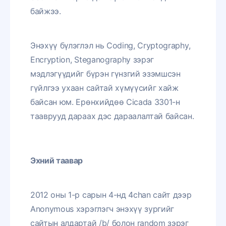
байжээ.
Энэхүү бүлэглэл нь Coding, Cryptography,
Encryption, Steganography зэрэг
мэдлэгүүдийг бүрэн гүнзгий эзэмшсэн
гүйлгээ ухаан сайтай хүмүүсийг хайж
байсан юм. Ерөнхийдөө Cicada 3301-н
тааврууд дараах дэс дараалалтай байсан.
Эхний таавар
2012 оны 1-р сарын 4-нд 4chan сайт дээр
Anonymous хэрэглэгч энэхүү зургийг
сайтын алдартай /b/ болон random зэрэг