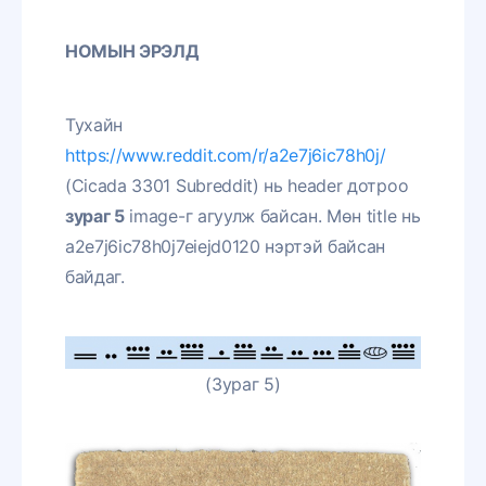
НОМЫН ЭРЭЛД
Тухайн
https://www.reddit.com/r/a2e7j6ic78h0j/
(Cicada 3301 Subreddit) нь header дотроо
зураг 5
image-г агуулж байсан. Мөн title нь
a2e7j6ic78h0j7eiejd0120 нэртэй байсан
байдаг.
(Зураг 5)