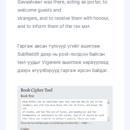
Gavaelvawr was there, acting as porter, to
welcome guests and
strangers, and to receive them with honour,
and to inform them of the гэх мэт.
Гаргаж авсан түлхүүр үгийг ашиглаж
SubReddit дээр нь post-логдсон байсан
text-уудыг Vigenere ашиглаж хөрвүүлээд
дээрх өгүүлбэрүүд гаргаж ирсэн байдаг.