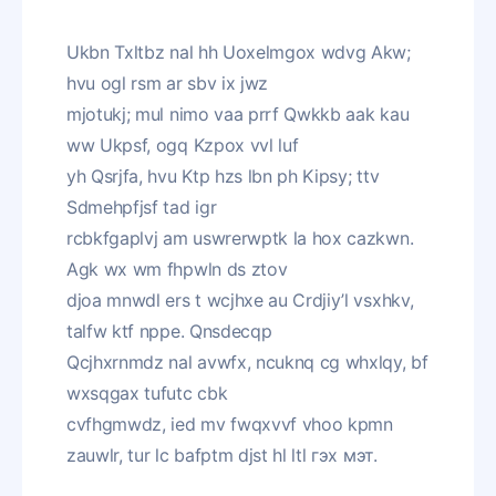
Ukbn Txltbz nal hh Uoxelmgox wdvg Akw;
hvu ogl rsm ar sbv ix jwz
mjotukj; mul nimo vaa prrf Qwkkb aak kau
ww Ukpsf, ogq Kzpox vvl luf
yh Qsrjfa, hvu Ktp hzs lbn ph Kipsy; ttv
Sdmehpfjsf tad igr
rcbkfgaplvj am uswrerwptk la hox cazkwn.
Agk wx wm fhpwln ds ztov
djoa mnwdl ers t wcjhxe au Crdjiy’l vsxhkv,
talfw ktf nppe. Qnsdecqp
Qcjhxrnmdz nal avwfx, ncuknq cg whxlqy, bf
wxsqgax tufutc cbk
cvfhgmwdz, ied mv fwqxvvf vhoo kpmn
zauwlr, tur lc bafptm djst hl ltl гэх мэт.