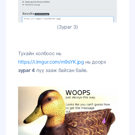
(Зураг 3)
Тухайн холбоос нь
https://i.imgur.com/m9sYK.jpg
нь доорх
зураг 4
лүү зааж байсан байв.