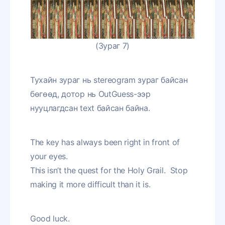
(Зураг 7)
Тухайн зураг нь stereogram зураг байсан
бөгөөд, дотор нь OutGuess-ээр
нууцлагдсан text байсан байна.
The key has always been right in front of
your eyes.
This isn’t the quest for the Holy Grail. Stop
making it more difficult than it is.
Good luck.