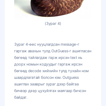
(Зураг 4)
Зураг 4-өөс нууцлагдсан message-г
гаргаж авахын тулд OutGuess-г ашигласан
бөгөөд тайлагдаж гарж ирсэн text нь
доорх номын кодуудыг гаргаж ирсэн
бөгөөд decode хийхийн тулд тухайн ном
шаардлагатай болсон юм. Outguess
ашиглах зааврыг зураг дээр байгаа
бичвэр дээр цухуйлгах маягаар бичсэн
байдаг.