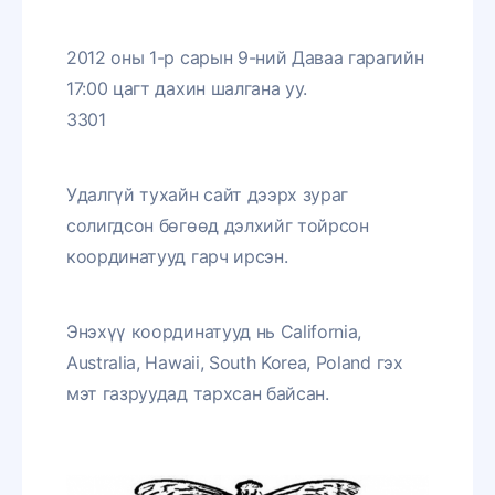
2012 оны 1-р сарын 9-ний Даваа гарагийн
17:00 цагт дахин шалгана уу.
3301
Удалгүй тухайн сайт дээрх зураг
солигдсон бөгөөд дэлхийг тойрсон
координатууд гарч ирсэн.
Энэхүү координатууд нь California,
Australia, Hawaii, South Korea, Poland гэх
мэт газруудад тархсан байсан.