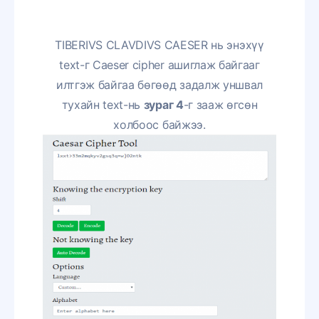
TIBERIVS CLAVDIVS CAESER нь энэхүү
text-г Caeser cipher ашиглаж байгааг
илтгэж байгаа бөгөөд задалж уншвал
тухайн text-нь
зураг 4
-г зааж өгсөн
холбоос байжээ.