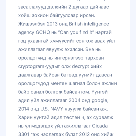
засаглалууд дэлхийн 2 дугаар дайнаас
хойш зохион байгуулсаар ирсэн.
Жишээлбэл 2013 онд British intelligence
agency GCHQ нь “Can you find it” нэртэй
гоц ухаантай хүмүүсийг сонгож авах үйл
ажиллагааг явуулж эхэлсэн. Энэ нь
оролцогчид нь интернэтээр тархсан
cryptogram-уудыг олж decrypt хийх
даалгавар байсан бөгөөд үүнийг давсан
оролцогчдод мөнгөн шагнал болон ажлын
байр санал болгож байсан юм. Үүнтэй
адил үйл ажиллагааг 2004 онд google,
2014 онд U.S. NAVY явуулж байсан аж.
Харин үүнтэй адил төстэй ч, эх сурвалж
нь үл мэдэгдэх үйл ажиллагааг Cicada
3301 гэж нэрлэгдэх бүлэг 2012 онд хийж