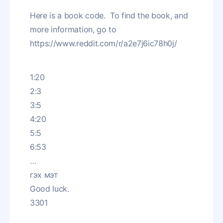
Here is a book code. To find the book, and
more information, go to
https://www.reddit.com/r/a2e7j6ic78h0j/
1:20
2:3
3:5
4:20
5:5
6:53
…
гэх мэт
Good luck.
3301