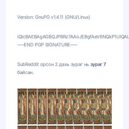
Version: GnuPG v1.4.11 (GNU/Linux)
iQIcBAEBAgAGBQJPBRz7AAoJEBgfAeV6NQkP1UIQAL
—–END PGP SIGNATURE—–
SubReddit орсон 2 дахь зураг нь
зураг 7
байсан.