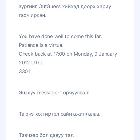
зургийг OutGuess хийхэд доорх хариу
гарч ирсэн.
You have done well to come this far.
Patience is a virtue.
Check back at 17:00 on Monday, 9 January
2012 UTC.
3301
Энэхүү message-г орчуулвал:
Та энэ хол иртэл сайн ажиллалаа.
Тэвчээр бол давуу тал.