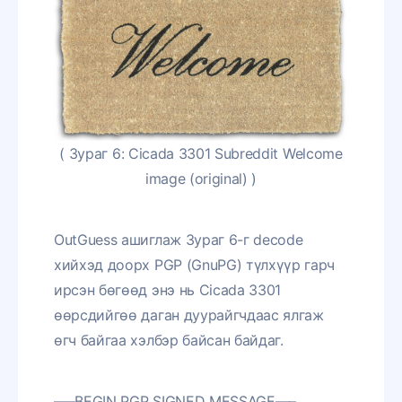
( Зураг 6: Cicada 3301 Subreddit Welcome
image (original) )
OutGuess ашиглаж Зураг 6-г decode
хийхэд доорх PGP (GnuPG) түлхүүр гарч
ирсэн бөгөөд энэ нь Cicada 3301
өөрсдийгөө даган дуурайгчдаас ялгаж
өгч байгаа хэлбэр байсан байдаг.
—–BEGIN PGP SIGNED MESSAGE—–