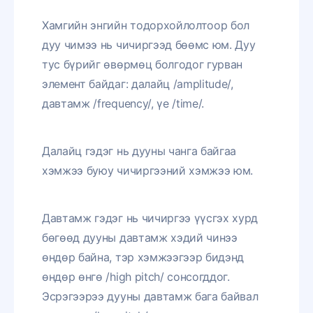
Хамгийн энгийн тодорхойлолтоор бол
дуу чимээ нь чичиргээд бөөмс юм. Дуу
тус бүрийг өвөрмөц болгодог гурван
элемент байдаг: далайц /amplitude/,
давтамж /frequency/, үе /time/.
Далайц гэдэг нь дууны чанга байгаа
хэмжээ буюу чичиргээний хэмжээ юм.
Давтамж гэдэг нь чичиргээ үүсгэх хурд
бөгөөд дууны давтамж хэдий чинээ
өндөр байна, тэр хэмжээгээр бидэнд
өндөр өнгө /high pitch/ сонсогддог.
Эсрэгээрээ дууны давтамж бага байвал