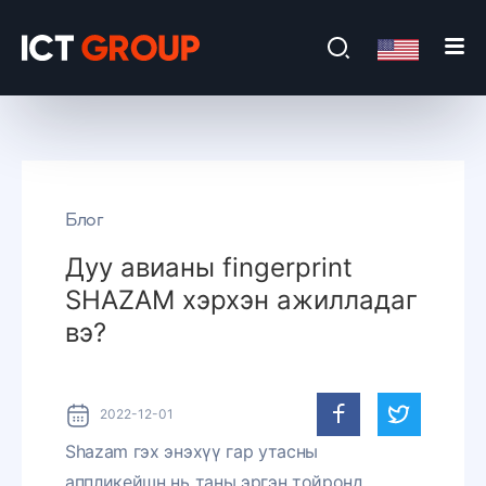
Блог
Дуу авианы fingerprint
SHAZAM хэрхэн ажилладаг
вэ?
2022-12-01
Shazam гэх энэхүү гар утасны
аппликейшн нь таны эргэн тойронд