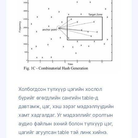
Холбогдсон түлхүүр цэгийн хослол
бүрийг өгөгдлийн сангийн table-д
давтамж, цаг, хэш зэрэг мэдээллүүдийн
хамт хадгалдаг. Уг мэдээллийг оролтын
аудио файлын эхний болон түлхүүр цэг,
цагийг агуулсан table тэй линк хийнэ.