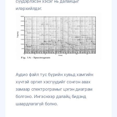
сүүдэрлэсэн хэсэг нь далайцыг
илэрхийлдэг.
Аудио файл тус бүрийн хувьд хамгийн
хүчтэй оргил хэсгүүдийг сонгон авах
замаар спектрограмыг цэгэн диаграм
болгоно. Ингэснээр далайц бидэнд
шаардлагагүй болно.