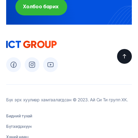
Холбоо барих
Бүх эрх хуулиар хамгаалагдсан © 2023. Ай Си Ти групп ХК.
Бидний тухай
Бүтээгдэхүүн
Хүний нөөц