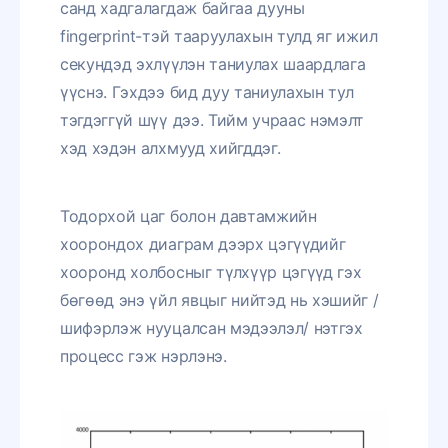
санд хадгалагдаж байгаа дууны
fingerprint-тэй тааруулахын тулд яг ижил
секундэд эхлүүлэн таниулах шаардлага
үүснэ. Гэхдээ бид дуу таниулахын тул
тэгдэггүй шүү дээ. Тийм учраас нэмэлт
хэд хэдэн алхмууд хийгддэг.
Тодорхой цаг болон давтамжийн
хоорондох диаграм дээрх цэгүүдийг
хооронд холбосныг түлхүүр цэгүүд гэх
бөгөөд энэ үйл явцыг нийтэд нь хэшийг /
шифэрлэж нууцалсан мэдээлэл/ нэтгэх
процесс гэж нэрлэнэ.