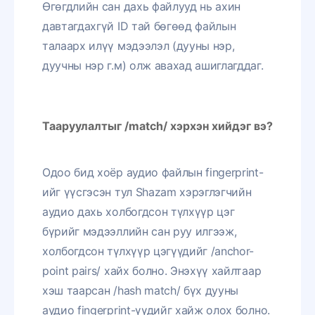
Өгөгдлийн сан дахь файлууд нь ахин
давтагдахгүй ID тай бөгөөд файлын
талаарх илүү мэдээлэл (дууны нэр,
дуучны нэр г.м) олж авахад ашиглагддаг.
Тааруулалтыг
/match/
хэрхэн хийдэг вэ
?
Одоо бид хоёр аудио файлын fingerprint-
ийг үүсгэсэн тул Shazam хэрэглэгчийн
аудио дахь холбогдсон түлхүүр цэг
бүрийг мэдээллийн сан руу илгээж,
холбогдсон түлхүүр цэгүүдийг /anchor-
point pairs/ хайх болно. Энэхүү хайлтаар
хэш таарсан /hash match/ бүх дууны
аудио fingerprint-үүдийг хайж олох болно.