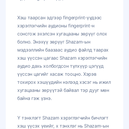
Хэш таарсан эдгээр fingerprint-үүдээс
хэрэглэгчийн аудионы fingerprint-н
сонсгож эхэлсэн хугацааны зөрүүг олох
болно. Энэхүү зөрүүг Shazam-ын
мэдээллийн баазаас аудио файлд таарах
хэш үүссэн цагаас Shazam хэрэглэгчийн
аудио дахь холбогдсон түлхүүр цэгүүд
үүссэн цагийг хасаж тооцно. Хэрэв
тохирох хэшүүдийн нэлээд хэсэг нь ижил
хугацааны зөрүүтэй байвал тэр дууг мөн
байна гэж үзнэ.
Ү тэнхлэгт Shazam хэрэглэгчийн бичлэгт
хэш үүсэх үеийг, x тэнхлэг нь Shazam-ын