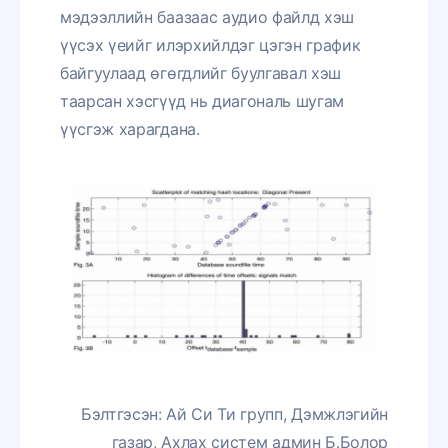
мэдээллийн баазаас аудио файлд хэш
үүсэх үеийг илэрхийлдэг цэгэн график
байгуулаад өгөгдлийг буулгавал хэш
таарсан хэсгүүд нь диагональ шугам
үүсгэж харагдана.
Бэлтгэсэн: Ай Си Ти групп, Дэмжлэгийн
газар, Ахлах систем админ Б.Болор