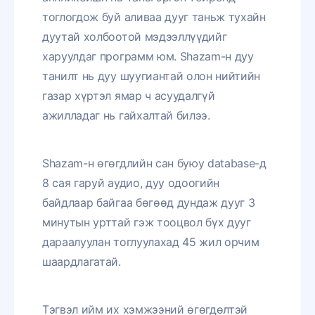
тоглогдож буй аливаа дууг таньж тухайн
дуутай холбоотой мэдээллүүдийг
харуулдаг программ юм. Shazam-н дуу
танилт нь дуу шуугиантай олон нийтийн
газар хүртэл ямар ч асуудалгүй
ажилладаг нь гайхалтай билээ.
Shazam-н өгөгдлийн сан буюу database-д
8 сая гаруй аудио, дуу одоогийн
байдлаар байгаа бөгөөд дундаж дууг 3
минутын урттай гэж тооцвол бүх дууг
дараалуулан тоглуулахад 45 жил орчим
шаардлагатай.
Тэгвэл ийм их хэмжээний өгөгдөлтэй