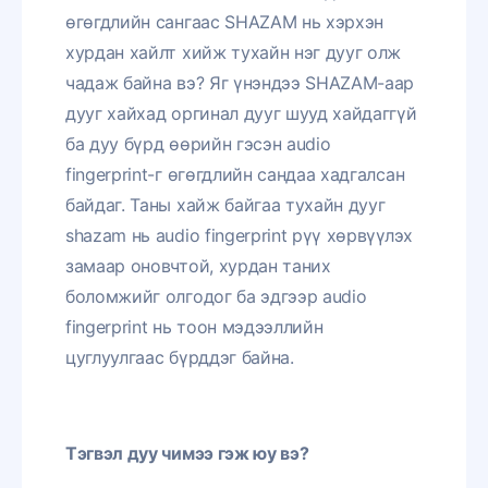
өгөгдлийн сангаас SHAZAM нь хэрхэн
хурдан хайлт хийж тухайн нэг дууг олж
чадаж байна вэ? Яг үнэндээ SHAZAM-аар
дууг хайхад оргинал дууг шууд хайдаггүй
ба дуу бүрд өөрийн гэсэн audio
fingerprint-г өгөгдлийн сандаа хадгалсан
байдаг. Таны хайж байгаа тухайн дууг
shazam нь audio fingerprint рүү хөрвүүлэх
замаар оновчтой, хурдан таних
боломжийг олгодог ба эдгээр audio
fingerprint нь тоон мэдээллийн
цуглуулгаас бүрддэг байна.
Тэгвэл дуу чимээ гэж юу вэ?