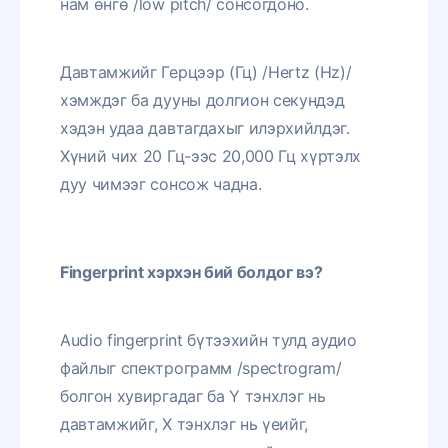
нам өнгө /low pitch/ сонсогдоно.
Давтамжийг Герцээр (Гц) /Hertz (Hz)/
хэмждэг ба дууны долгион секундэд
хэдэн удаа давтагдахыг илэрхийлдэг.
Хүний чих 20 Гц-ээс 20,000 Гц хүртэлх
дуу чимээг сонсож чадна.
Fingerprint
хэрхэн бий болдог вэ?
Audio fingerprint бүтээхийн тулд аудио
файлыг спектрограмм /spectrogram/
болгон хувиргадаг ба Y тэнхлэг нь
давтамжийг, X тэнхлэг нь үеийг,