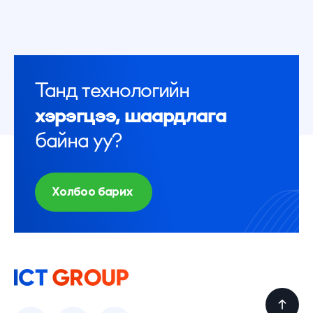
Танд технологийн
хэрэгцээ, шаардлага
байна уу?
Холбоо барих