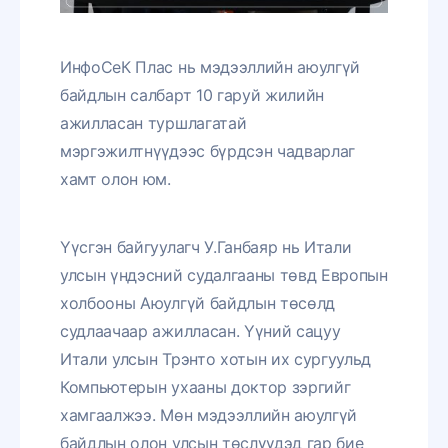
ИнфоСеК Плас нь мэдээллийн аюулгүй
байдлын салбарт 10 гаруй жилийн
ажилласан туршлагатай
мэргэжилтнүүдээс бүрдсэн чадварлаг
хамт олон юм.
Үүсгэн байгуулагч У.Ганбаяр нь Итали
улсын үндэсний судалгааны төвд Европын
холбооны Аюулгүй байдлын төсөлд
судлаачаар ажилласан. Үүний сацуу
Итали улсын Трэнто хотын их сургуульд
Компьютерын ухааны доктор зэргийг
хамгаалжээ. Мөн мэдээллийн аюулгүй
байдлын олон улсын төслүүдэд гар бие