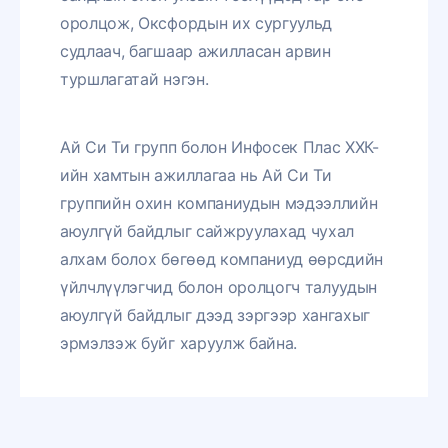
оролцож, Оксфордын их сургуульд
судлаач, багшаар ажилласан арвин
туршлагатай нэгэн.
Ай Си Ти групп болон Инфосек Плас ХХК-
ийн хамтын ажиллагаа нь Ай Си Ти
группийн охин компаниудын мэдээллийн
аюулгүй байдлыг сайжруулахад чухал
алхам болох бөгөөд компаниуд өөрсдийн
үйлчлүүлэгчид болон оролцогч талуудын
аюулгүй байдлыг дээд зэргээр хангахыг
эрмэлзэж буйг харуулж байна.