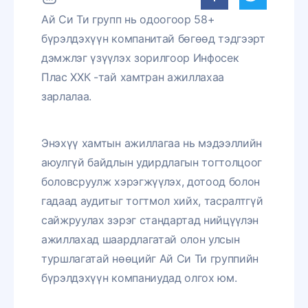
Ай Си Ти групп нь одоогоор 58+
бүрэлдэхүүн компанитай бөгөөд тэдгээрт
дэмжлэг үзүүлэх зорилгоор Инфосек
Плас ХХК -тай хамтран ажиллахаа
зарлалаа.
Энэхүү хамтын ажиллагаа нь мэдээллийн
аюулгүй байдлын удирдлагын тогтолцоог
боловсруулж хэрэгжүүлэх, дотоод болон
гадаад аудитыг тогтмол хийх, тасралтгүй
сайжруулах зэрэг стандартад нийцүүлэн
ажиллахад шаардлагатай олон улсын
туршлагатай нөөцийг Ай Си Ти группийн
бүрэлдэхүүн компаниудад олгох юм.