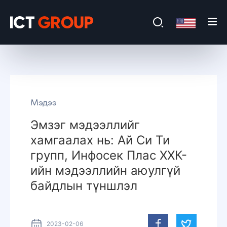
Мэдээ
Эмзэг мэдээллийг
хамгаалах нь: Ай Си Ти
групп, Инфосек Плас ХХК-
ийн мэдээллийн аюулгүй
байдлын түншлэл
2023-02-06