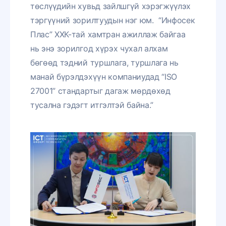
төслүүдийн хувьд зайлшгүй хэрэгжүүлэх
тэргүүний зорилтуудын нэг юм. “Инфосек
Плас” ХХК-тай хамтран ажиллаж байгаа
нь энэ зорилгод хүрэх чухал алхам
бөгөөд тэдний туршлага, туршлага нь
манай бүрэлдэхүүн компаниудад “ISO
27001” стандартыг дагаж мөрдөхөд
тусална гэдэгт итгэлтэй байна.”