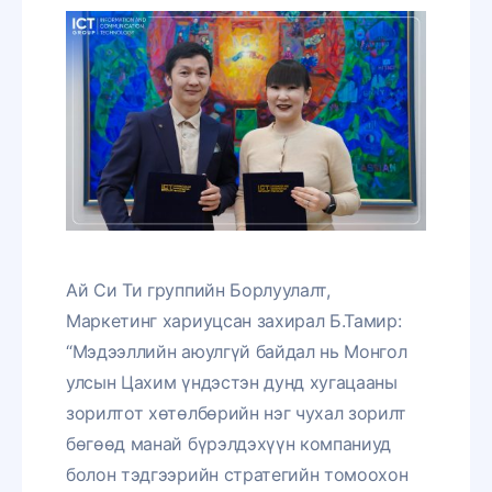
Ай Си Ти группийн Борлуулалт,
Маркетинг хариуцсан захирал Б.Тамир:
“Мэдээллийн аюулгүй байдал нь Монгол
улсын Цахим үндэстэн дунд хугацааны
зорилтот хөтөлбөрийн нэг чухал зорилт
бөгөөд манай бүрэлдэхүүн компаниуд
болон тэдгээрийн стратегийн томоохон