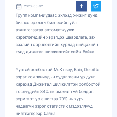
2023-05-02
Групп компаниудаас эхлээд жижиг дунд
бизнес эрхлэгч бизнесийн үйл
ажиллагаагаа автоматжуулж
хэрэглэгчдийн хэрэгцээ шаардлага, зах
зээлийн өөрчлөлтийн хурдад нийцэхийн
тулд дижитал шилжилтийг хийж байна.
Үүнтэй холбоотой McKinsey, Bain, Deloitte
зэрэг компаниудын судалгааны үр дүнг
харахад Дижитал шилжилттэй холбоотой
төслүүдийн 84% нь амжилтгүй болдог,
зорилтот үр ашигтаа 70% нь хүрч
чадаагүй зэрэг статистик мэдээллүүд
нийтлэгдсээр байна.