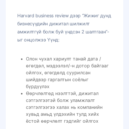
Harvard business review дээр “Жижиг дунд
бизнесүүдийн дижитал шилжилт
амжилтгүй болж буй үндсэн 2 шалтгаан”-
ыг онцолжээ Үүнд:
Олон чухал хариулт танай дата /
өгөгдөл, мэдээлэл/-н дотор байгааг
ойлгох, өгөгдөлд суурилсан
шийдвэр гаргалтын соёлыг
бүрдүүлэх
Өөрчлөлтөд нээлттэй, дижитал
сэтгэлгээтэй болж уламжлалт
сэтгэлгээгээ халах нь компанийн
хувьд амьд үлдэхийн тулд хийх
ёстой өөрчлөлт гэдгийг ойлгох