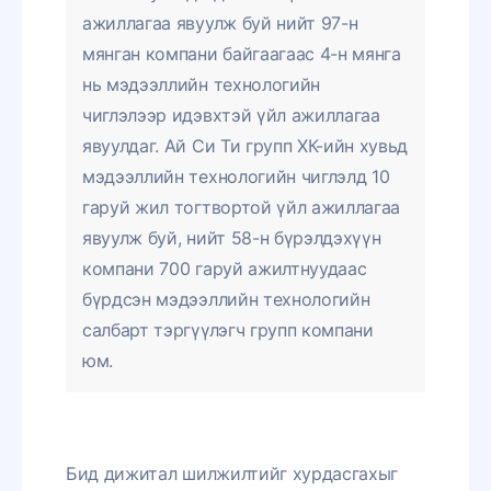
ажиллагаа явуулж буй нийт 97-н
мянган компани байгаагаас 4-н мянга
нь мэдээллийн технологийн
чиглэлээр идэвхтэй үйл ажиллагаа
явуулдаг. Ай Си Ти групп ХК-ийн хувьд
мэдээллийн технологийн чиглэлд 10
гаруй жил тогтвортой үйл ажиллагаа
явуулж буй, нийт 58-н бүрэлдэхүүн
компани 700 гаруй ажилтнуудаас
бүрдсэн мэдээллийн технологийн
салбарт тэргүүлэгч групп компани
юм.
Бид дижитал шилжилтийг хурдасгахыг