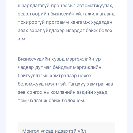
шаардлагагүй процессыг автоматжуулах,
эсвэл өөрийн бизнесийн үйл ажиллагаанд
тохироогүй программ хангамж худалдан
авах зэрэг үйлдлээр илэрдэг байж болох
юм.
Бизнесүүдийн хувьд мэргэжлийн ур
чадвар дутмаг байдлыг мэргэжлийн
байгууллагын хамтралаар нөхөх
боломжууд нээлттэй. Гагцхүү хамтрагчаа
зөв сонгох нь компанийн эздийн хувьд
том чэллэнж байж болох юм.
Монгол улсад идэвхтэй үйл