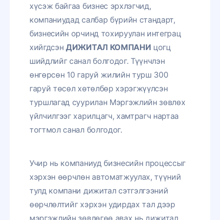
хүсэж байгаа бизнес эрхлэгчид,
компаниудад салбар бүрийн стандарт,
бизнесийн орчинд тохируулан интеграц
хийгдсэн
ДИЖИТАЛ КОМПАНИ
цогц
шийдлийг санал болгодог. Түүнчлэн
өнгөрсөн 10 гаруй жилийн турш 300
гаруй төсөл хөтөлбөр хэрэгжүүлсэн
туршлагад суурилан Мэргэжлийн зөвлөх
үйлчилгээг харилцагч, хамтрагч нартаа
тогтмол санал болгодог.
Учир нь компаниуд бизнесийн процессыг
хэрхэн өөрчлөн автоматжуулах, түүний
тулд компани дижитал сэтгэлгээний
өөрчлөлтийг хэрхэн удирдах тал дээр
мэргэжлийн зөвлөгөө авах нь дижитал