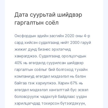
Дата суурьтай шийдвэр
гаргалтын соёл
Оксфордын эдийн засгийн 2020 оны 4-р
сард хийсэн судалгаанд нийт 2000 гаруй
жижиг дунд бизнес эрхлэгчид
хамрагджээ. Судалгаанд оролцогчдын
40% нь өгөгдөлд суурилсан шийдвэр
гаргалтын соёлыг бий болгоход тухайн
компаниуд өгөгдөл мэдээлэл нь бэлэн
байгаа гэж хариулжээ. Харин 67% нь
өгөгдөл мэдээлэл хангалттай бус эсвэл
боловсруулж чадахгүй байдлаас үүдэн
харилцагчдад тохирсон бүтээгдэхүүн,