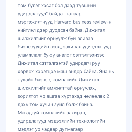
том бүлэг хэсэг бол дээд түвшний
удирдлагууд” байдаг талаар
мэргэжилтнүүд Harvard business review-н
нийтлэл дээр дурдсан байна. Дижитал
шилжилтийг өрнүүлж буй аливаа
бизнесүүдийн эзэд, захирал удирдлагууд
уламжлалт буюу аналог сэтгэлгээнээс
Дижитал сэтгэлгээтэй удирдагч руу
хөрвөх хэрэгцээ маш өндөр байна. Энэ нь
тухайн бизнес, компанийн Дижитал
шилжилтийг амжилттай өрнүүлэх,
зорилтот үр ашгаа хүртэхэд нөлөөлөх 2
дахь том хүчин зүйл болж байна.
Магадгүй компанийн захирал,
удирдлагууд мэдээллийн технологийн
мэдлэг ур чадвар дутмагаар