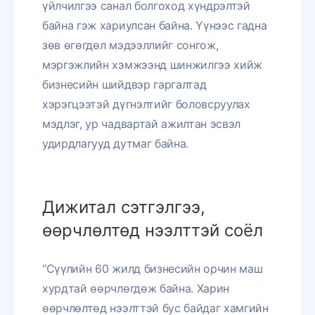
үйлчилгээ санал болгоход хүндрэлтэй
байна гэж хариулсан байна. Үүнээс гадна
зөв өгөгдөл мэдээллийг сонгож,
мэргэжлийн хэмжээнд шинжилгээ хийж
бизнесийн шийдвэр гаргалтад
хэрэгцээтэй дүгнэлтийг боловсруулах
мэдлэг, ур чадвартай ажилтан эсвэл
удирдлагууд дутмаг байна.
Дижитал сэтгэлгээ,
өөрчлөлтөд нээлттэй соёл
“Сүүлийн 60 жилд бизнесийн орчин маш
хурдтай өөрчлөгдөж байна. Харин
өөрчлөлтөд нээлттэй бус байдаг хамгийн