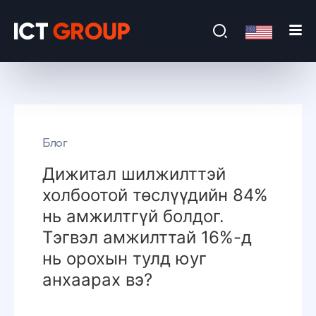
Блог
Дижитал шилжилттэй
холбоотой төслүүдийн 84%
нь амжилтгүй болдог.
Тэгвэл амжилттай 16%-д
нь орохын тулд юуг
анхаарах вэ?