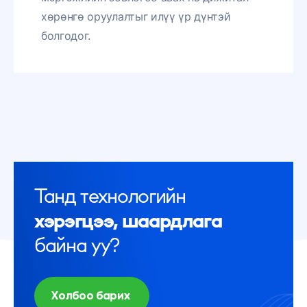
хөрөнгө оруулалтыг илүү үр дүнтэй
болгодог.
Танд технологийн
хэрэгцээ, шаардлага
байна уу?
Холбоо барих