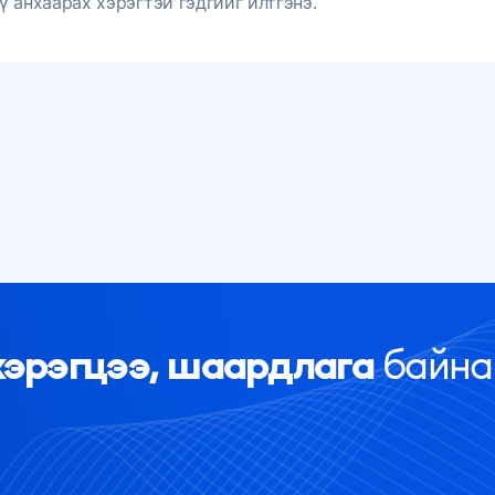
 анхаарах хэрэгтэй гэдгийг илтгэнэ.
хэрэгцээ, шаардлага
байна