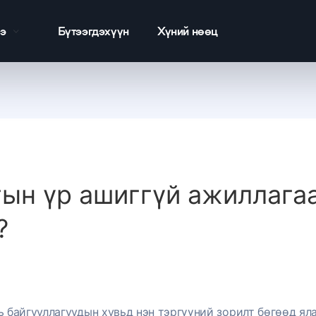
э
Бүтээгдэхүүн
Хүний нөөц
ын үр ашиггүй ажиллагаа
?
ь байгууллагуудын хувьд нэн тэргүүний зорилт бөгөөд яла