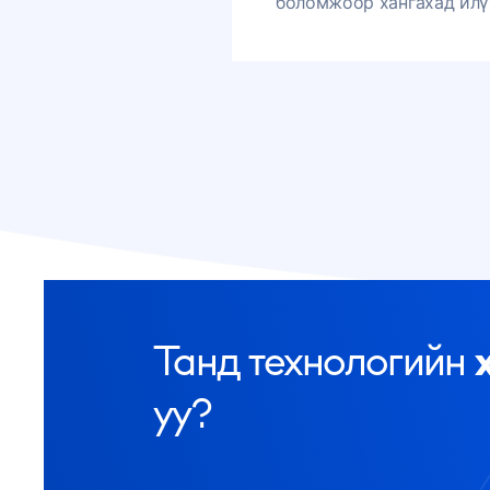
боломжоор хангахад илүү
Танд технологийн
уу?