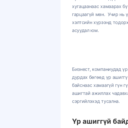
хугацаанаас хамаарах бү
гарцаагүй мөн.
Учир нь 
хэлтсийн хүрээнд тодорх
асуудал юм.
Бизнест, компаниудад үр
дурдах бөгөөд үр ашиггү
байснаас хамаагүй гүн гү
ашигтай ажиллах чадавха
сэргийлэхэд тусална.
Үр ашиггүй бай