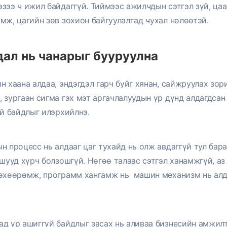
зээ ч ижил байдаггүй. Тиймээс ажилчдын сэтгэл зүй, ц
мж, цагийн зөв зохион байгуулалтад чухал нөлөөтэй.
дал нь чанарыг бууруулна
н хаана алдаа, эндэгдэл гарч буйг хянан, сайжруулах зо
 зургаан сигма гэх мэт аргачлалуудын үр дүнд алдагдса
үй байдлыг илэрхийлнэ.
н процесс нь алдааг цаг тухайд нь олж авдаггүй тул бара
 шууд хүрч болзошгүй. Нөгөө талаас сэтгэл ханамжгүй, а
төхөөрөмж, программ хангамж нь машин механизм нь алд
ад үр ашиггүй байдлыг засах нь аливаа бизнесийн амжил