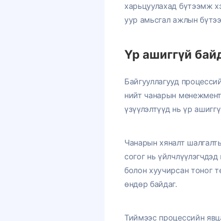
харьцуулахад бүтээмж хэ
уур амьсгал ажлын бүтээ
Үр ашиггүй бай
Байгууллагууд процессий
нийт чанарын менежмент,
үзүүлэлтүүд нь үр ашигг
Чанарын хяналт шалгалты
согог нь үйлчлүүлэгчдэд
болон хуучирсан тоног 
өндөр байдаг.
Тиймээс процессийн явц