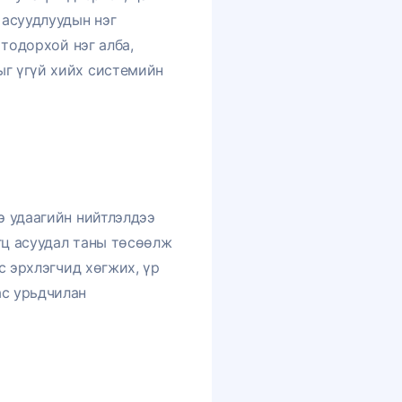
 асуудлуудын нэг
 тодорхой нэг алба,
ыг үгүй хийх системийн
э удаагийн нийтлэлдээ
гц асуудал таны төсөөлж
с эрхлэгчид хөгжих, үр
ас урьдчилан