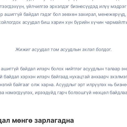
тээгдэхүүн, үйлчилгээ эрхэлдэг бизнесүүдэд илүү мэдрэг
үр ашиггүй байдал гэдэг бол зөвхөн захирал, менежерүүд,
ойлогдох асуудал биш харин хүн бүрийн хүчин чармайлт
Жижиг асуудал том асуудлын эхлэл болдог.
 ашиггүй байдал илэрч болох нийтлэг асуудлын талаар эн
й байдал хэрхэн илэрч байгаад нухацтай анхаарч эхэлмэ
нзгий байгааг олж харна. Асуудлыг эрт илрүүлэх нь бизне
а нэмэгдүүлэх, ирээдүйд гарч болзошгүй нөхцөл байдла
дал мөнгө зарлагадна