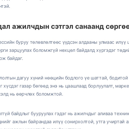
нтэй.
дал ажилчдын сэтгэл санаанд сөргө
ссийн буруу төлөвлөлтөөс үүдсэн алдааны улмаас илүү ц
рги зарцуулах боломжгүй нөхцөл байдалд хүргэдэг төди
ож байдаг.
олтын дагуу хүний нөөцийн бодлого үе шаттай, бодитой
 хүсдэг газар бөгөөд энэ нь цаашлаад борлуулалт, марке
үхэлд нь өөрчлөх боломжтой.
ггүй байдлыг бууруулах гэдэг нь ажилчдыг аливаа техник
днийг ажлын байрандаа илүү сонирхолтой, утга учиртай 