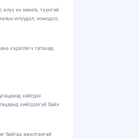
 илүү их мөнгө, түүнтэй
иалын илүүдэл, хомсдол,
инэ хэрэглэгч татахад
хугацаанд хийгдэх
гацаанд хийгдээгүй байх
рөг байгаа ажилтантай