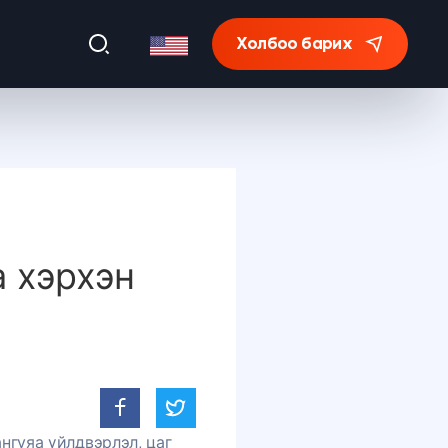
Холбоо барих
 хэрхэн
нгуяа үйлдвэрлэл, цаг