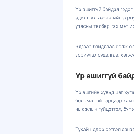
Үр ашиггүй байдал гэдэг
адилтгах хөрөнгийг зарц
утасны төлбөр гэх мэт и
Эдгээр байдлаас болж ол
зориулах судалгаа, хөгж
Үр ашиггүй байд
Үр ашгийн хувьд цаг хуг
боломжтой гарцаар хэмжд
нь ажлын гүйцэтгэл, бүт
Тухайн өдөр сэтгэл сана