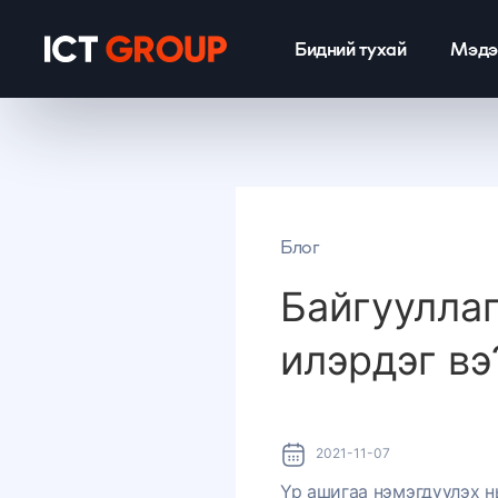
Бидний тухай
Мэдэ
Блог
Байгууллаг
илэрдэг вэ
2021-11-07
Үр ашигаа нэмэгдүүлэх н