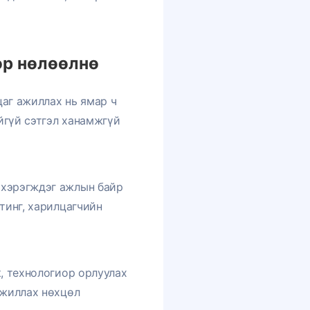
өр нөлөөлнө
аг ажиллах нь ямар ч
йгүй сэтгэл ханамжгүй
 хэрэгждэг ажлын байр
тинг, харилцагчийн
, технологиор орлуулах
ажиллах нөхцөл