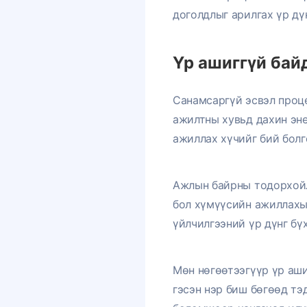
доголдлыг арилгах үр дү
Үр ашиггүй бай
Санамсаргүй эсвэл проце
ажилтны хувьд дахин эне
ажиллах хүчийг бий болг
Ажлын байрны тодорхойл
бол хүмүүсийн ажиллахыг
үйлчилгээний үр дүнг б
Мөн нөгөөтээгүүр үр аши
гэсэн нэр биш бөгөөд тэ