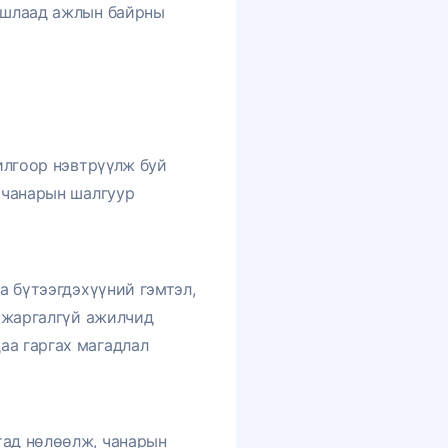
аашлаад ажлын байрны
рилгоор нэвтрүүлж буй
н чанарын шалгуур
а бүтээгдэхүүний гэмтэл,
з жаргалгүй ажилчид
аа гаргах магадлал
тад нөлөөлж, чанарын