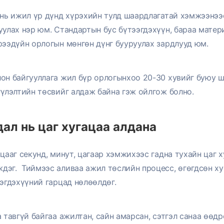
 нь ижил үр дүнд хүрэхийн тулд шаардлагатай хэмжээнээс
уулах нэр юм. Стандартын бус бүтээгдэхүүн, бараа матер
рээдүйн орлогын мөнгөн дүнг бууруулах зардлууд юм.
он байгууллага жил бүр орлогынхоо 20-30 хувийг буюу ш
үүлэлтийн төсвийг алдаж байна гэж ойлгож болно.
ал нь цаг хугацаа алдана
ацааг секунд, минут, цагаар хэмжихээс гадна тухайн цаг 
эг. Тиймээс аливаа ажил төслийн процесс, өгөгдсөн ху
ээгдэхүүний гарцад нөлөөлдөг.
а тавгүй байгаа ажилтан, сайн амарсан, сэтгэл санаа өөд