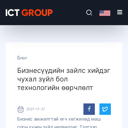
Блог
Бизнесүүдийн зайлс хийдэг
чухал зүйл бол
технологийн өөрчлөлт
2021-11-27
Бизнес амжилттай өгч хөгжихөд маш
олон хүчин зүйл нөлөөлдөг. Тэдгээр