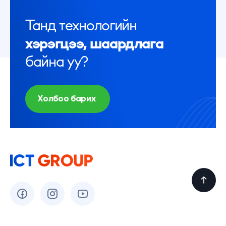
Танд технологийн
хэрэгцээ, шаардлага
байна уу?
Холбоо барих