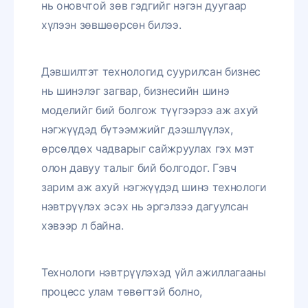
нь оновчтой зөв гэдгийг нэгэн дуугаар
хүлээн зөвшөөрсөн билээ.
Дэвшилтэт технологид суурилсан бизнес
нь шинэлэг загвар, бизнесийн шинэ
моделийг бий болгож түүгээрээ аж ахуй
нэгжүүдэд бүтээмжийг дээшлүүлэх,
өрсөлдөх чадварыг сайжруулах гэх мэт
олон давуу талыг бий болгодог. Гэвч
зарим аж ахуй нэгжүүдэд шинэ технологи
нэвтрүүлэх эсэх нь эргэлзээ дагуулсан
хэвээр л байна.
Технологи нэвтрүүлэхэд үйл ажиллагааны
процесс улам төвөгтэй болно,