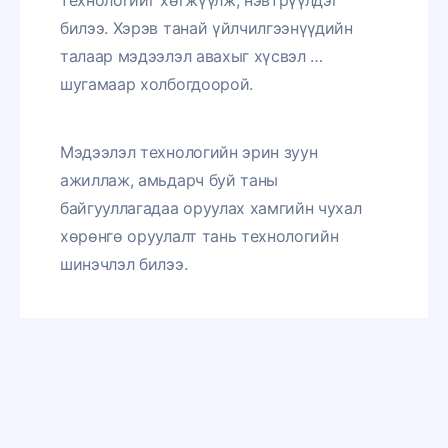
технологийг хөгжүүлж, нэвтрүүлдэг
билээ. Хэрэв танай үйлчилгээнүүдийн
талаар мэдээлэл авахыг хүсвэл …
шугамаар холбогдоорой.
Мэдээлэл технологийн эрин зуун
ажиллаж, амьдарч буй таны
байгууллагадаа оруулах хамгийн чухал
хөрөнгө оруулалт тань технологийн
шинэчлэл билээ.