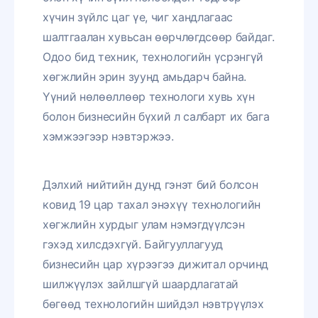
хүчин зүйлс цаг үе, чиг хандлагаас
шалтгаалан хувьсан өөрчлөгдсөөр байдаг.
Одоо бид техник, технологийн үсрэнгүй
хөгжлийн эрин зуунд амьдарч байна.
Үүний нөлөөллөөр технологи хувь хүн
болон бизнесийн бүхий л салбарт их бага
хэмжээгээр нэвтэржээ.
Дэлхий нийтийн дунд гэнэт бий болсон
ковид 19 цар тахал энэхүү технологийн
хөгжлийн хурдыг улам нэмэгдүүлсэн
гэхэд хилсдэхгүй. Байгууллагууд
бизнесийн цар хүрээгээ дижитал орчинд
шилжүүлэх зайлшгүй шаардлагатай
бөгөөд технологийн шийдэл нэвтрүүлэх