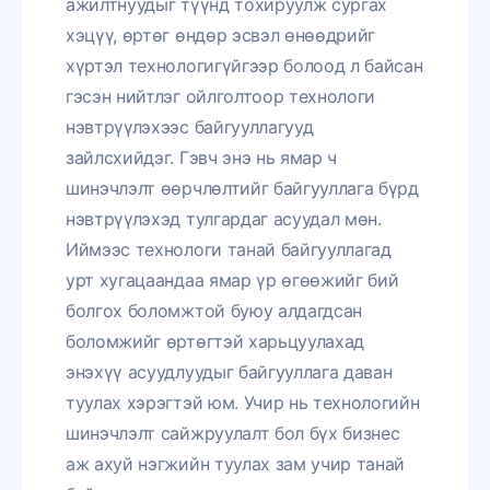
ажилтнуудыг түүнд тохируулж сургах
хэцүү, өртөг өндөр эсвэл өнөөдрийг
хүртэл технологигүйгээр болоод л байсан
гэсэн нийтлэг ойлголтоор технологи
нэвтрүүлэхээс байгууллагууд
зайлсхийдэг. Гэвч энэ нь ямар ч
шинэчлэлт өөрчлөлтийг байгууллага бүрд
нэвтрүүлэхэд тулгардаг асуудал мөн.
Иймээс технологи танай байгууллагад
урт хугацаандаа ямар үр өгөөжийг бий
болгох боломжтой буюу алдагдсан
боломжийг өртөгтэй харьцуулахад
энэхүү асуудлуудыг байгууллага даван
туулах хэрэгтэй юм. Учир нь технологийн
шинэчлэлт сайжруулалт бол бүх бизнес
аж ахуй нэгжийн туулах зам учир танай