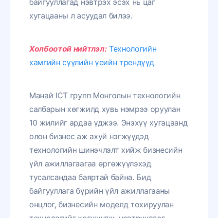
байгууллагад нэвтрэх эсэх нь цаг
хугацааны л асуудал билээ.
Холбоотой нийтлэл:
Технологийн
хамгийн сүүлийн үеийн трендүүд
Манай ICT групп Монголын технологийн
салбарын хөгжилд хувь нэмрээ оруулан
10 жилийг ардаа үджээ. Энэхүү хугацаанд
олон бизнес аж ахуй нэгжүүдэд
технологийн шинэчлэлт хийж бизнесийн
үйл ажиллагаагаа өргөжүүлэхэд
тусалсандаа баяртай байна. Бид
байгууллага бүрийн үйл ажиллагааны
онцлог, бизнесийн моделд тохируулан