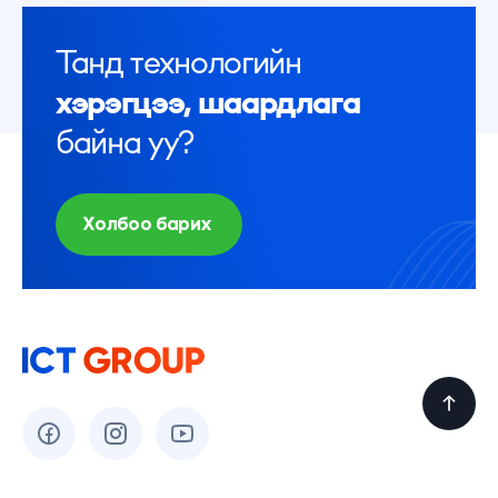
Танд технологийн
хэрэгцээ, шаардлага
байна уу?
Холбоо барих