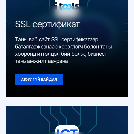
SSL сертификат
Таны вэб сайт SSL сертификатаар
баталгаажсанаар хэрэглэгч болон таны
хооронд итгэлцэл бий болж, бизнест
тань амжилт авчрана
АЮУЛГҮЙ БАЙДАЛ