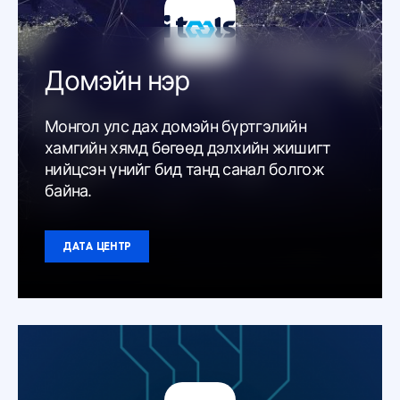
Домэйн нэр
Монгол улс дах домэйн бүртгэлийн
хамгийн хямд бөгөөд дэлхийн жишигт
нийцсэн үнийг бид танд санал болгож
байна.
ДАТА ЦЕНТР