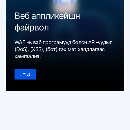
Веб аппликейшн
файрвол
WAF нь вэб програмууд болон API-уудыг
(DoS), (XSS), (бот) гэх мэт халдлагаас
хамгаална.
БҮГД