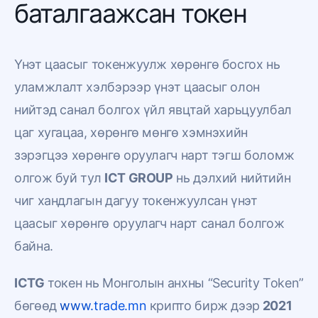
баталгаажсан токен
Үнэт цаасыг токенжуулж хөрөнгө босгох нь
уламжлалт хэлбэрээр үнэт цаасыг олон
нийтэд санал болгох үйл явцтай харьцуулбал
цаг хугацаа, хөрөнгө мөнгө хэмнэхийн
зэрэгцээ хөрөнгө оруулагч нарт тэгш боломж
олгож буй тул
ICT GROUP
нь дэлхий нийтийн
чиг хандлагын дагуу токенжуулсан үнэт
цаасыг хөрөнгө оруулагч нарт санал болгож
байна.
ICTG
токен нь Монголын анхны “Security Token”
бөгөөд
www.trade.mn
крипто бирж дээр
2021