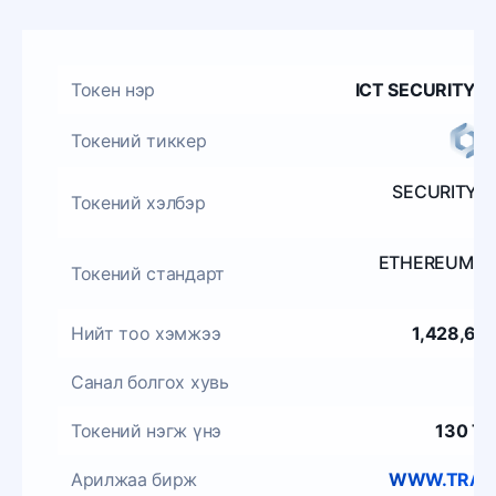
Токен нэр
ICT SECURITY 
Токений тиккер
SECURITY 
Токений хэлбэр
ETHEREUM E
Токений стандарт
Нийт тоо хэмжээ
1,428,60
Санал болгох хувь
Токений нэгж үнэ
130 Т
Арилжаа бирж
WWW.TRAD