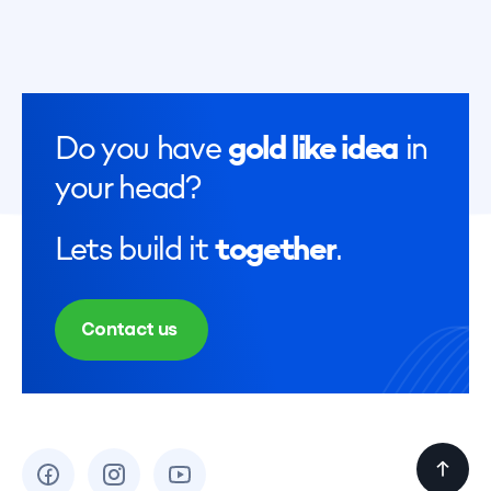
Do you have
gold like idea
in
your head?
Lets build it
together
.
Contact us