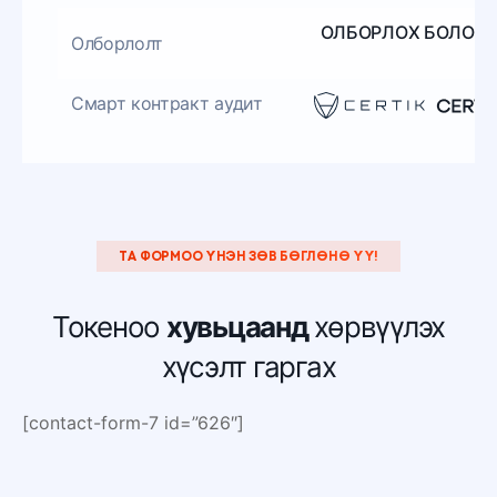
ОЛБОРЛОХ БОЛОМ
Олборлолт
Смарт контракт аудит
ТА ФОРМОО ҮНЭН ЗӨВ БӨГЛӨНӨ ҮҮ!
Токеноо
хувьцаанд
хөрвүүлэх
хүсэлт гаргах
[contact-form-7 id=”626″]