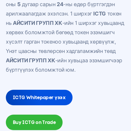
оны
5
дугаар сарын
24
-ны өдөр бүртгэгдэн
арилжаалагдаж эхэлсэн. 1 ширхэг
ICTG
токен
нь
АЙСИТИ ГРУПП ХК
-ийн 1 ширхэг хувьцаанд
хөрвөх боломжтой бөгөөд токен эзэмшигч
хүсэлт гарган токеноо хувьцаанд хөрвүүлж,
Үнэт цаасны төвлөрсөн хадгаламжийн төвд
АЙСИТИ ГРУПП ХК
-ийн хувьцаа эзэмшигчээр
бүртгүүлэх боломжтой юм.
ICTG Whitepaper үзэх
Buy ICTG on Trade