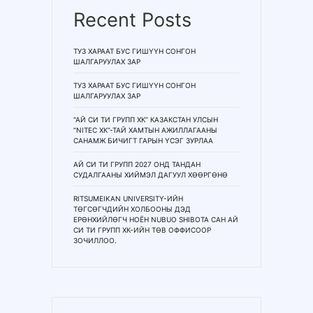
Recent Posts
ТУЗ ХАРААТ БУС ГИШҮҮН СОНГОН
ШАЛГАРУУЛАХ ЗАР
ТУЗ ХАРААТ БУС ГИШҮҮН СОНГОН
ШАЛГАРУУЛАХ ЗАР
“АЙ СИ ТИ ГРУПП ХК” КАЗАКСТАН УЛСЫН
“NITEC ХК”-ТАЙ ХАМТЫН АЖИЛЛАГААНЫ
САНАМЖ БИЧИГТ ГАРЫН ҮСЭГ ЗУРЛАА
АЙ СИ ТИ ГРУПП 2027 ОНД ТАНДАН
СУДАЛГААНЫ ХИЙМЭЛ ДАГУУЛ ХӨӨРГӨНӨ
RITSUMEIKAN UNIVERSITY-ИЙН
ТӨГСӨГЧДИЙН ХОЛБООНЫ ДЭД
ЕРӨНХИЙЛӨГЧ НОЁН NUBUO SHIBOTA САН АЙ
СИ ТИ ГРУПП ХК-ИЙН ТӨВ ОФФИСООР
ЗОЧИЛЛОО.