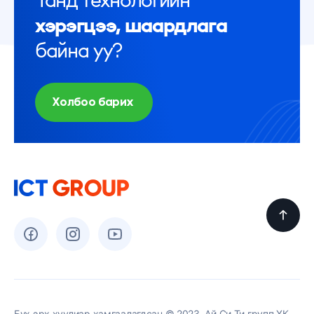
хэрэгцээ, шаардлага
байна уу?
Холбоо барих
Бүх эрх хуулиар хамгаалагдсан © 2023. Ай Си Ти групп ХК.