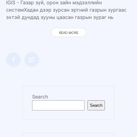
IGIS - Газар зүй, орон зайн мэдээллийн
системХадан дээр зурсан эртний газрын зургаас
эхтэй дундад зууны цаасан газрын зураг нь
READ MORE
Search
Search