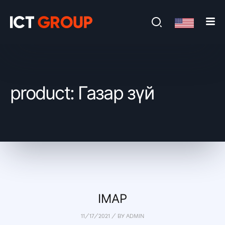
product: Газар зүй
IMAP
11/17/2021
/
BY
ADMIN