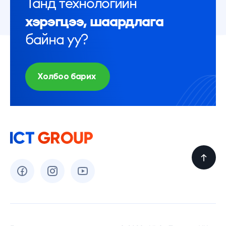
Танд технологийн
хэрэгцээ, шаардлага
байна уу?
Холбоо барих