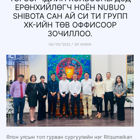
ЕРӨНХИЙЛӨГЧ НОЁН NUBUO
SHIBOTA САН АЙ СИ ТИ ГРУПП
ХК-ИЙН ТӨВ ОФФИСООР
ЗОЧИЛЛОО.
08/09/2023
/
BY
ADMIN
Япон улсын топ гурван сургуулийн нэг Ritsumeikan