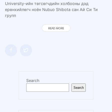
University-ийн төгсөгчдийн холбооны дэд
ерөнхийлөгч ноён Nubuo Shibota сан Ай Си Ти
групп
READ MORE
Search
Search