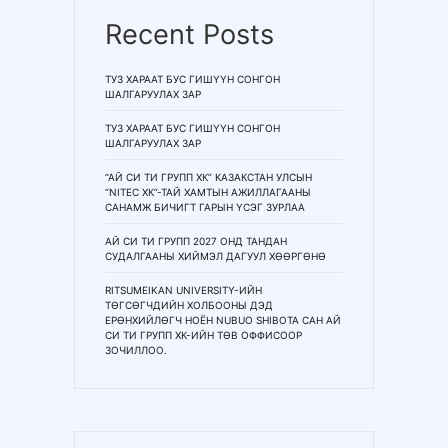
Recent Posts
ТУЗ ХАРААТ БУС ГИШҮҮН СОНГОН
ШАЛГАРУУЛАХ ЗАР
ТУЗ ХАРААТ БУС ГИШҮҮН СОНГОН
ШАЛГАРУУЛАХ ЗАР
“АЙ СИ ТИ ГРУПП ХК” КАЗАКСТАН УЛСЫН
“NITEC ХК”-ТАЙ ХАМТЫН АЖИЛЛАГААНЫ
САНАМЖ БИЧИГТ ГАРЫН ҮСЭГ ЗУРЛАА
АЙ СИ ТИ ГРУПП 2027 ОНД ТАНДАН
СУДАЛГААНЫ ХИЙМЭЛ ДАГУУЛ ХӨӨРГӨНӨ
RITSUMEIKAN UNIVERSITY-ИЙН
ТӨГСӨГЧДИЙН ХОЛБООНЫ ДЭД
ЕРӨНХИЙЛӨГЧ НОЁН NUBUO SHIBOTA САН АЙ
СИ ТИ ГРУПП ХК-ИЙН ТӨВ ОФФИСООР
ЗОЧИЛЛОО.