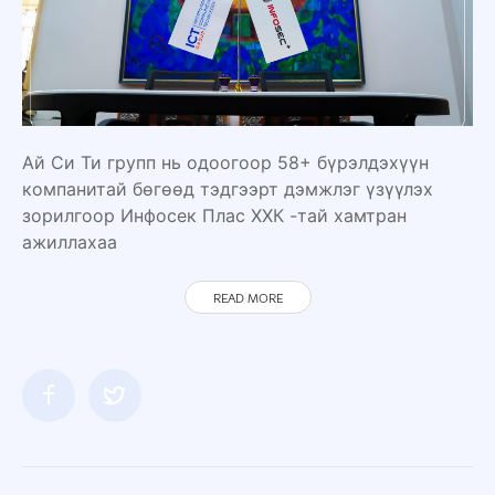
Ай Си Ти групп нь одоогоор 58+ бүрэлдэхүүн
компанитай бөгөөд тэдгээрт дэмжлэг үзүүлэх
зорилгоор Инфосек Плас ХХК -тай хамтран
ажиллахаа
READ MORE