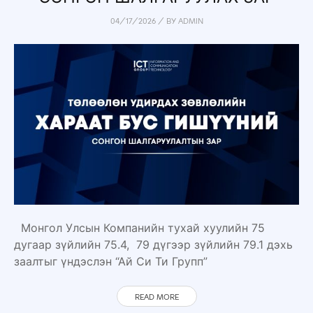
04/17/2026
/
BY
ADMIN
Монгол Улсын Компанийн тухай хуулийн 75
дугаар зүйлийн 75.4, 79 дүгээр зүйлийн 79.1 дэхь
заалтыг үндэслэн “Ай Си Ти Групп”
READ MORE