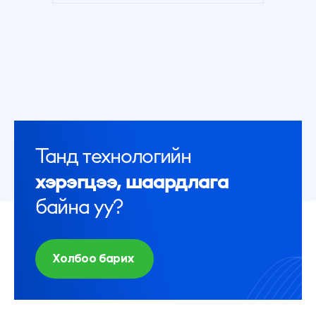
Танд технологийн
хэрэгцээ, шаардлага
байна уу?
Холбоо барих