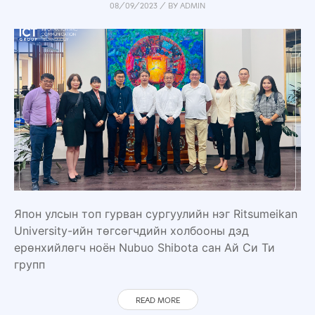
08/09/2023
/
BY
ADMIN
Япон улсын топ гурван сургуулийн нэг Ritsumeikan
University-ийн төгсөгчдийн холбооны дэд
ерөнхийлөгч ноён Nubuo Shibota сан Ай Си Ти
групп
READ MORE