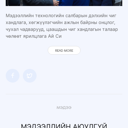
Мэдээллийн технологийн салбарын дэлхийн чиг
хандлага, хөгжүүлэгчийн ажлын байрны онцлог,
чухал чадварууд, цаашдын чиг хандлагын талаар
чөлөөт ярилцлага Ай Си
READ MORE
МЭДЭЭ
МЭДЭЭЛЛИЙН АЮУЛГҮЙ