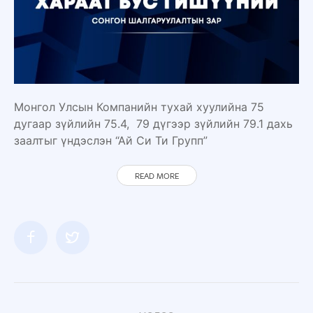
Монгол Улсын Компанийн тухай хуулийнa 75
дугаар зүйлийн 75.4, 79 дүгээр зүйлийн 79.1 дaхь
заалтыг үндэслэн “Ай Си Ти Групп”
READ MORE