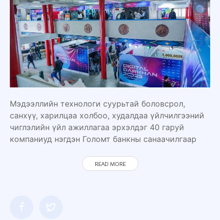
Мэдээллийн технологи суурьтай боловсрол,
санхүү, харилцаа холбоо, худалдаа үйлчилгээний
чиглэлийн үйл ажиллагаа эрхэлдэг 40 гаруй
компаниуд нэгдэн Голомт банкны санаачилгаар
READ MORE