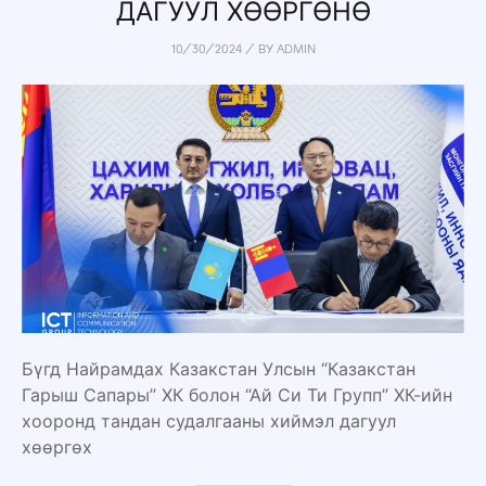
ДАГУУЛ ХӨӨРГӨНӨ
10/30/2024
/
BY
ADMIN
Бүгд Найрамдах Казакстан Улсын “Казакстан
Гарыш Сапары” ХК болон “Ай Си Ти Групп” ХК-ийн
хооронд тандан судалгааны хиймэл дагуул
хөөргөх