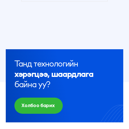
Танд технологийн
хэрэгцээ, шаардлага
байна уу?
Холбоо барих