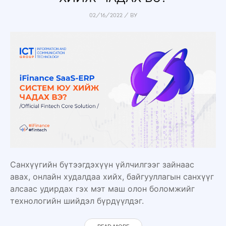
02/16/2022
/
BY
Санхүүгийн бүтээгдэхүүн үйлчилгээг зайнаас
авах, онлайн худалдаа хийх, байгууллагын санхүүг
алсаас удирдах гэх мэт маш олон боломжийг
технологийн шийдэл бүрдүүлдэг.