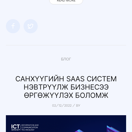
READ MORE
БЛОГ
САНХҮҮГИЙН SAAS СИСТЕМ
НЭВТРҮҮЛЖ БИЗНЕСЭЭ
ӨРГӨЖҮҮЛЭХ БОЛОМЖ
02/12/2022
/
BY