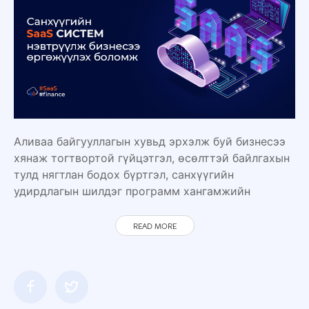
Аливаа байгууллагын хувьд эрхэлж буй бизнесээ
хянаж тогтвортой гүйцэтгэл, өсөлттэй байлгахын
тулд нягтлан бодох бүртгэл, санхүүгийн
удирдлагын шилдэг программ хангамжийн
READ MORE