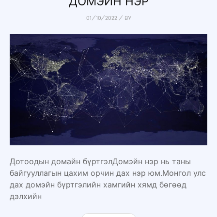
ДОМЭЙН НЭР
01/10/2022
/
BY
Дотоодын домайн бүртгэлДомэйн нэр нь таны
байгууллагын цахим орчин дах нэр юм.Монгол улс
дах домэйн бүртгэлийн хамгийн хямд бөгөөд
дэлхийн