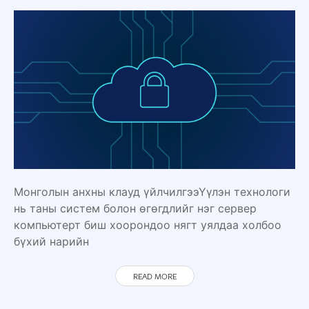
Монголын анхны клауд үйлчилгээҮүлэн технологи
нь таны систем болон өгөгдлийг нэг сервер
компьютерт биш хоорондоо нягт уялдаа холбоо
бүхий нарийн
READ MORE