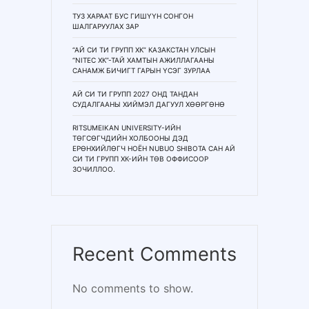
ТУЗ ХАРААТ БУС ГИШҮҮН СОНГОН
ШАЛГАРУУЛАХ ЗАР
“АЙ СИ ТИ ГРУПП ХК” КАЗАКСТАН УЛСЫН
“NITEC ХК”-ТАЙ ХАМТЫН АЖИЛЛАГААНЫ
САНАМЖ БИЧИГТ ГАРЫН ҮСЭГ ЗУРЛАА
АЙ СИ ТИ ГРУПП 2027 ОНД ТАНДАН
СУДАЛГААНЫ ХИЙМЭЛ ДАГУУЛ ХӨӨРГӨНӨ
RITSUMEIKAN UNIVERSITY-ИЙН
ТӨГСӨГЧДИЙН ХОЛБООНЫ ДЭД
ЕРӨНХИЙЛӨГЧ НОЁН NUBUO SHIBOTA САН АЙ
СИ ТИ ГРУПП ХК-ИЙН ТӨВ ОФФИСООР
ЗОЧИЛЛОО.
Recent Comments
No comments to show.