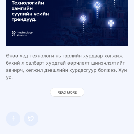
Өнөө үед технологи нь гэрлийн хурдаар хөгжиж
бүхий л салбарт хурдтай өөрчлөлт шинэчлэлтийг
авчирч, хөгжил дэвшлийн хурдасгуур болжээ. Хүн
ус,
READ MORE