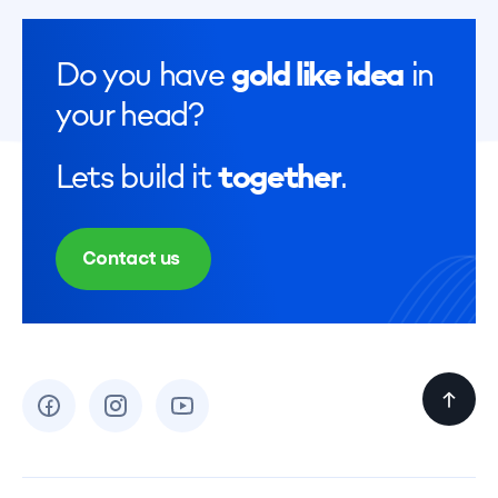
Do you have
gold like idea
in
your head?
Lets build it
together
.
Contact us