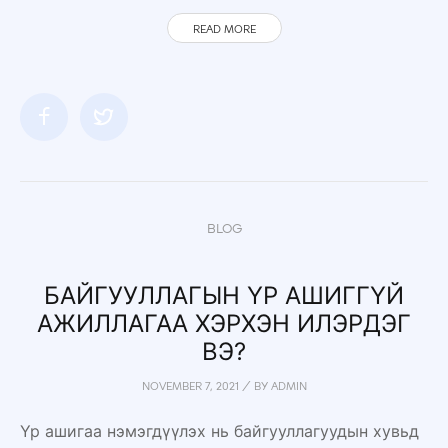
READ MORE
BLOG
БАЙГУУЛЛАГЫН ҮР АШИГГҮЙ
АЖИЛЛАГАА ХЭРХЭН ИЛЭРДЭГ
ВЭ?
NOVEMBER 7, 2021
/
BY
ADMIN
Үр ашигаа нэмэгдүүлэх нь байгууллагуудын хувьд