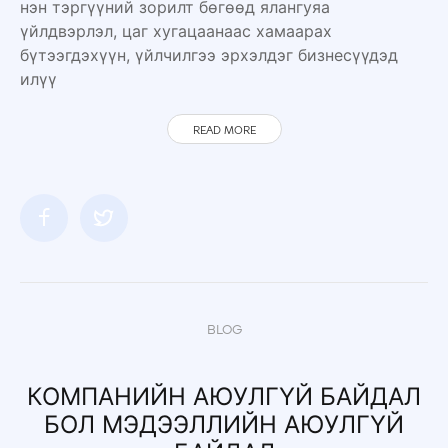
нэн тэргүүний зорилт бөгөөд ялангуяа
үйлдвэрлэл, цаг хугацаанаас хамаарах
бүтээгдэхүүн, үйлчилгээ эрхэлдэг бизнесүүдэд
илүү
READ MORE
BLOG
КОМПАНИЙН АЮУЛГҮЙ БАЙДАЛ
БОЛ МЭДЭЭЛЛИЙН АЮУЛГҮЙ