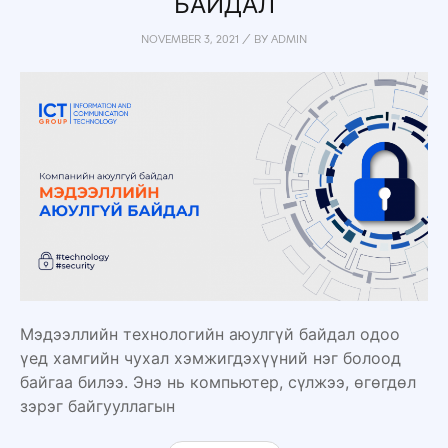
БАЙДАЛ
NOVEMBER 3, 2021
/
BY
ADMIN
Мэдээллийн технологийн аюулгүй байдал одоо
үед хамгийн чухал хэмжигдэхүүний нэг болоод
байгаа билээ. Энэ нь компьютер, сүлжээ, өгөгдөл
зэрэг байгууллагын